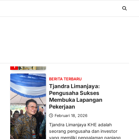
BERITA TERBARU
Banyak Negara Incar Urea RI,
Industri Pupuk Indonesia
Kembali Bergairah?
Maret 13, 2026
Ketegangan di Timur Tengah mulai
mengubah peta pasokan komoditas
global, termasuk pupuk. Di tengah
situasi…
1
BERITA TERBARU
Tjandra Limanjaya:
Pengusaha Sukses
Membuka Lapangan
Pekerjaan
Februari 18, 2026
Tjandra Limanjaya KHE adalah
seorang pengusaha dan investor
yang memiliki pengalaman panjang