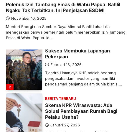
Polemik Izin Tambang Emas di Wabu Papua: Bahlil
Ketegangan di Timur Tengah mulai
Ngaku Tak Terbitkan, Ini Penjelasan ESDM!
mengubah peta pasokan komoditas
global, termasuk pupuk. Di tengah
November 10, 2025
situasi…
Menteri Energi dan Sumber Daya Mineral Bahlil Lahadalia
1
menegaskan bahwa pemerintah belum menerbitkan Izin Tambang
Emas di Wabu Papua. Ia…
BERITA TERBARU
Tjandra Limanjaya: Pengusaha
Sukses Membuka Lapangan
Pekerjaan
Februari 18, 2026
Tjandra Limanjaya KHE adalah seorang
pengusaha dan investor yang memiliki
pengalaman panjang dalam dunia bisnis.…
2
BERITA TERBARU
Skema KPR Wiraswasta: Ada
Solusi Pembiayaan Rumah Bagi
Pelaku Usaha?
Januari 27, 2026