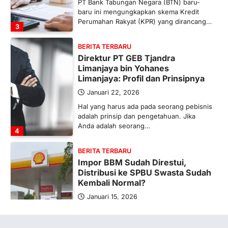
PT Bank Tabungan Negara (BTN) baru-
baru ini mengungkapkan skema Kredit
Perumahan Rakyat (KPR) yang dirancang…
3
BERITA TERBARU
Direktur PT GEB Tjandra
Limanjaya bin Yohanes
Limanjaya: Profil dan Prinsipnya
Januari 22, 2026
Hal yang harus ada pada seorang pebisnis
adalah prinsip dan pengetahuan. Jika
Anda adalah seorang…
4
BERITA TERBARU
Impor BBM Sudah Direstui,
Distribusi ke SPBU Swasta Sudah
Kembali Normal?
Januari 15, 2026
Pemerintah melalui Kementerian Energi
dan Sumber Daya Mineral (ESDM) telah