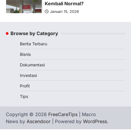
Kembali Normal?
Januari 15, 2026
Pemerintah melalui Kementerian Energi
dan Sumber Daya Mineral (ESDM) telah
memberikan izin kepada operator SPBU…
Browse by Category
5
Berita Terbaru
BERITA TERBARU
Banyak Negara Incar Urea RI,
Bisnis
Industri Pupuk Indonesia Kembali
Bergairah?
Dokumentasi
Maret 13, 2026
Investasi
Ketegangan di Timur Tengah mulai
mengubah peta pasokan komoditas
Profil
global, termasuk pupuk. Di tengah
Tips
situasi…
1
BERITA TERBARU
Copyright © 2026
FreeCareTips
| Macro
Tjandra Limanjaya: Pengusaha
News by
Ascendoor
| Powered by
WordPress
.
Sukses Membuka Lapangan
Pekerjaan