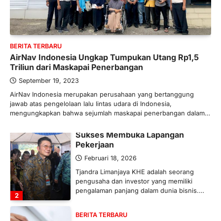
BERITA TERBARU
Banyak Negara Incar Urea RI,
Industri Pupuk Indonesia Kembali
Bergairah?
BERITA TERBARU
Maret 13, 2026
AirNav Indonesia Ungkap Tumpukan Utang Rp1,5
Ketegangan di Timur Tengah mulai
Triliun dari Maskapai Penerbangan
mengubah peta pasokan komoditas
global, termasuk pupuk. Di tengah
September 19, 2023
situasi…
AirNav Indonesia merupakan perusahaan yang bertanggung
1
jawab atas pengelolaan lalu lintas udara di Indonesia,
mengungkapkan bahwa sejumlah maskapai penerbangan dalam…
BERITA TERBARU
Tjandra Limanjaya: Pengusaha
Sukses Membuka Lapangan
Pekerjaan
Februari 18, 2026
Tjandra Limanjaya KHE adalah seorang
pengusaha dan investor yang memiliki
pengalaman panjang dalam dunia bisnis.…
2
BERITA TERBARU