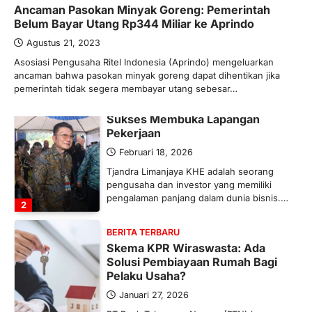
Ancaman Pasokan Minyak Goreng: Pemerintah
Ketegangan di Timur Tengah mulai
Belum Bayar Utang Rp344 Miliar ke Aprindo
mengubah peta pasokan komoditas
global, termasuk pupuk. Di tengah
Agustus 21, 2023
situasi…
Asosiasi Pengusaha Ritel Indonesia (Aprindo) mengeluarkan
1
ancaman bahwa pasokan minyak goreng dapat dihentikan jika
pemerintah tidak segera membayar utang sebesar…
BERITA TERBARU
Tjandra Limanjaya: Pengusaha
Sukses Membuka Lapangan
Pekerjaan
Februari 18, 2026
Tjandra Limanjaya KHE adalah seorang
pengusaha dan investor yang memiliki
pengalaman panjang dalam dunia bisnis.…
2
BERITA TERBARU
Skema KPR Wiraswasta: Ada
Solusi Pembiayaan Rumah Bagi
Pelaku Usaha?
Januari 27, 2026