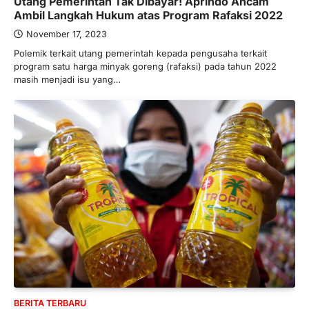
Utang Pemerintah Tak Dibayar! Aprindo Ancam
Limanjaya: Profil dan Prinsipnya
Ambil Langkah Hukum atas Program Rafaksi 2022
Januari 22, 2026
November 17, 2023
Hal yang harus ada pada seorang pebisnis
Polemik terkait utang pemerintah kepada pengusaha terkait
adalah prinsip dan pengetahuan. Jika
program satu harga minyak goreng (rafaksi) pada tahun 2022
Anda adalah seorang…
4
masih menjadi isu yang…
BERITA TERBARU
Impor BBM Sudah Direstui,
Distribusi ke SPBU Swasta Sudah
Kembali Normal?
Januari 15, 2026
Pemerintah melalui Kementerian Energi
dan Sumber Daya Mineral (ESDM) telah
memberikan izin kepada operator SPBU…
5
BERITA TERBARU
Banyak Negara Incar Urea RI,
Industri Pupuk Indonesia Kembali
Bergairah?
BERITA TERBARU
Maret 13, 2026