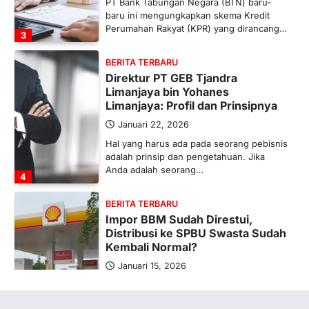
PT Bank Tabungan Negara (BTN) baru-
baru ini mengungkapkan skema Kredit
Perumahan Rakyat (KPR) yang dirancang…
3
BERITA TERBARU
Direktur PT GEB Tjandra
Limanjaya bin Yohanes
Limanjaya: Profil dan Prinsipnya
Januari 22, 2026
Hal yang harus ada pada seorang pebisnis
adalah prinsip dan pengetahuan. Jika
Anda adalah seorang…
4
BERITA TERBARU
Impor BBM Sudah Direstui,
Distribusi ke SPBU Swasta Sudah
Kembali Normal?
Januari 15, 2026
Pemerintah melalui Kementerian Energi
dan Sumber Daya Mineral (ESDM) telah