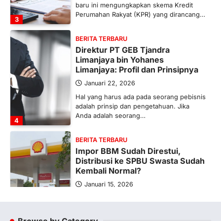
baru ini mengungkapkan skema Kredit
Perumahan Rakyat (KPR) yang dirancang…
3
BERITA TERBARU
Direktur PT GEB Tjandra
Limanjaya bin Yohanes
Limanjaya: Profil dan Prinsipnya
Januari 22, 2026
Hal yang harus ada pada seorang pebisnis
adalah prinsip dan pengetahuan. Jika
Anda adalah seorang…
4
BERITA TERBARU
Impor BBM Sudah Direstui,
Distribusi ke SPBU Swasta Sudah
Kembali Normal?
Januari 15, 2026
Pemerintah melalui Kementerian Energi
dan Sumber Daya Mineral (ESDM) telah
memberikan izin kepada operator SPBU…
Browse by Category