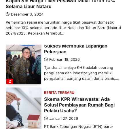
Kapan Sih Harga Tiket Pesawat Mulai Turun 10%
Ketegangan di Timur Tengah mulai
Selama Libur Nataru
mengubah peta pasokan komoditas
global, termasuk pupuk. Di tengah
Desember 3, 2024
situasi…
Pemerintah resmi menurunkan harga tiket pesawat domestik
1
sebesar 10% selama periode libur Natal dan Tahun Baru (Nataru)
2024/2025. Kebijakan tersebut…
BERITA TERBARU
Tjandra Limanjaya: Pengusaha
Sukses Membuka Lapangan
Pekerjaan
Februari 18, 2026
Tjandra Limanjaya KHE adalah seorang
pengusaha dan investor yang memiliki
pengalaman panjang dalam dunia bisnis.…
2
BERITA TERBARU
Skema KPR Wiraswasta: Ada
Solusi Pembiayaan Rumah Bagi
Pelaku Usaha?
Januari 27, 2026
PT Bank Tabungan Negara (BTN) baru-