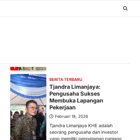
BERITA TERBARU
Banyak Negara Incar Urea RI,
Industri Pupuk Indonesia
Kembali Bergairah?
Maret 13, 2026
Ketegangan di Timur Tengah mulai
mengubah peta pasokan komoditas
global, termasuk pupuk. Di tengah
situasi…
1
BERITA TERBARU
Tjandra Limanjaya:
Pengusaha Sukses
Membuka Lapangan
Pekerjaan
Februari 18, 2026
Tjandra Limanjaya KHE adalah
seorang pengusaha dan investor
yang memiliki pengalaman panjang