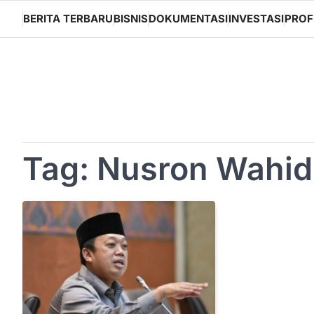
Skip
BERITA TERBARU
BISNIS
DOKUMENTASI
INVESTASI
PROF
to
content
Tag:
Nusron Wahid