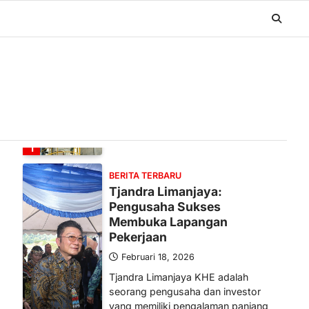
BERITA TERBARU
Banyak Negara Incar Urea RI,
Industri Pupuk Indonesia
Kembali Bergairah?
Maret 13, 2026
Ketegangan di Timur Tengah mulai
mengubah peta pasokan komoditas
global, termasuk pupuk. Di tengah
situasi…
1
BERITA TERBARU
Tjandra Limanjaya:
Pengusaha Sukses
Membuka Lapangan
Pekerjaan
Februari 18, 2026
Tjandra Limanjaya KHE adalah
seorang pengusaha dan investor
yang memiliki pengalaman panjang