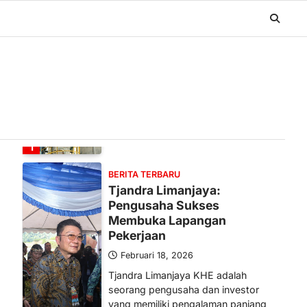
BERITA TERBARU
Banyak Negara Incar Urea RI,
Industri Pupuk Indonesia
Kembali Bergairah?
Maret 13, 2026
Ketegangan di Timur Tengah mulai
mengubah peta pasokan komoditas
global, termasuk pupuk. Di tengah
situasi…
1
BERITA TERBARU
Tjandra Limanjaya:
Pengusaha Sukses
Membuka Lapangan
Pekerjaan
Februari 18, 2026
Tjandra Limanjaya KHE adalah
seorang pengusaha dan investor
yang memiliki pengalaman panjang