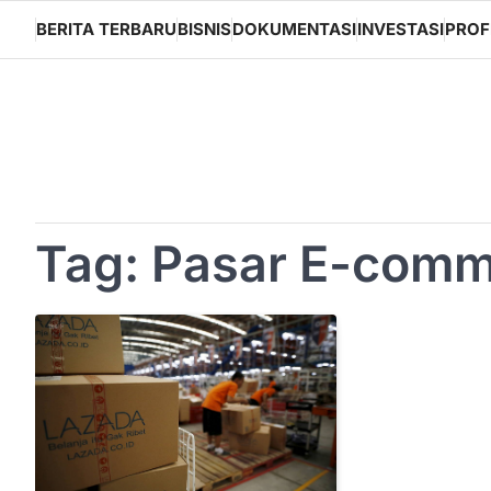
Skip
BERITA TERBARU
BISNIS
DOKUMENTASI
INVESTASI
PROF
to
content
Tag:
Pasar E-comm