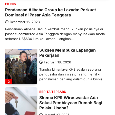
BISNIS
Maret 13, 2026
Pendanaan Alibaba Group ke Lazada: Perkuat
Ketegangan di Timur Tengah mulai
Dominasi di Pasar Asia Tenggara
mengubah peta pasokan komoditas
global, termasuk pupuk. Di tengah
Desember 15, 2023
situasi…
Pendanaan Alibaba Group kembali mengukuhkan posisinya di
1
pasar e-commerce Asia Tenggara dengan menyuntikkan modal
sebesar US$634 juta ke Lazada. Langkah…
BERITA TERBARU
Tjandra Limanjaya: Pengusaha
Sukses Membuka Lapangan
Pekerjaan
Februari 18, 2026
Tjandra Limanjaya KHE adalah seorang
pengusaha dan investor yang memiliki
pengalaman panjang dalam dunia bisnis.…
2
BERITA TERBARU
Skema KPR Wiraswasta: Ada
Solusi Pembiayaan Rumah Bagi
Pelaku Usaha?
Januari 27, 2026