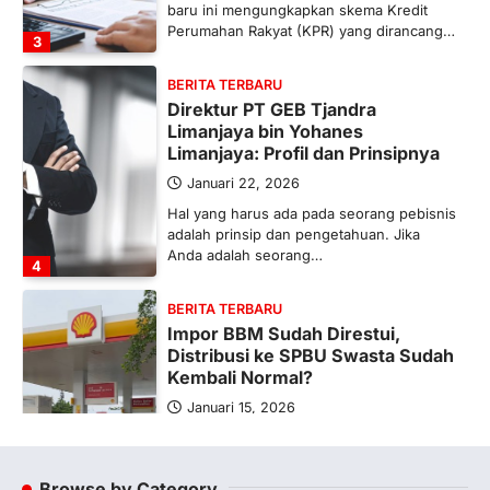
baru ini mengungkapkan skema Kredit
Perumahan Rakyat (KPR) yang dirancang…
3
BERITA TERBARU
Direktur PT GEB Tjandra
Limanjaya bin Yohanes
Limanjaya: Profil dan Prinsipnya
Januari 22, 2026
Hal yang harus ada pada seorang pebisnis
adalah prinsip dan pengetahuan. Jika
Anda adalah seorang…
4
BERITA TERBARU
Impor BBM Sudah Direstui,
Distribusi ke SPBU Swasta Sudah
Kembali Normal?
Januari 15, 2026
Pemerintah melalui Kementerian Energi
dan Sumber Daya Mineral (ESDM) telah
memberikan izin kepada operator SPBU…
Browse by Category
5