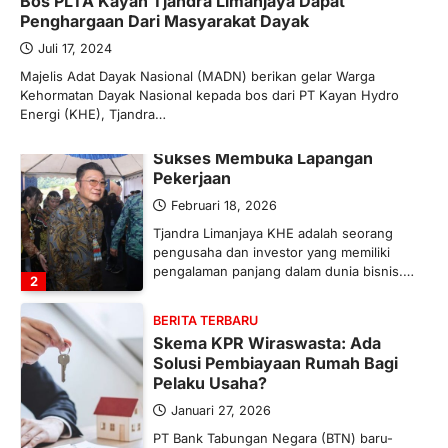
Bos PLTA Kayan Tjandra Limanjaya Dapat
Ketegangan di Timur Tengah mulai
Penghargaan Dari Masyarakat Dayak
mengubah peta pasokan komoditas
global, termasuk pupuk. Di tengah
Juli 17, 2024
situasi…
Majelis Adat Dayak Nasional (MADN) berikan gelar Warga
1
Kehormatan Dayak Nasional kepada bos dari PT Kayan Hydro
Energi (KHE), Tjandra…
BERITA TERBARU
Tjandra Limanjaya: Pengusaha
Sukses Membuka Lapangan
Pekerjaan
Februari 18, 2026
Tjandra Limanjaya KHE adalah seorang
pengusaha dan investor yang memiliki
pengalaman panjang dalam dunia bisnis.…
2
BERITA TERBARU
Skema KPR Wiraswasta: Ada
Solusi Pembiayaan Rumah Bagi
Pelaku Usaha?
Januari 27, 2026
PT Bank Tabungan Negara (BTN) baru-