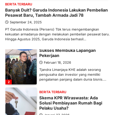
BERITA TERBARU
Maret 13, 2026
Banyak Duit? Garuda Indonesia Lakukan Pembelian
Ketegangan di Timur Tengah mulai
Pesawat Baru, Tambah Armada Jadi 78
mengubah peta pasokan komoditas
global, termasuk pupuk. Di tengah
September 24, 2025
situasi…
PT Garuda Indonesia (Persero) Tbk terus mengembangkan
1
kekuatan armadanya dengan melakukan pembelian pesawat baru.
Hingga Agustus 2025, Garuda Indonesia berhasil…
BERITA TERBARU
Tjandra Limanjaya: Pengusaha
Sukses Membuka Lapangan
Pekerjaan
Februari 18, 2026
Tjandra Limanjaya KHE adalah seorang
pengusaha dan investor yang memiliki
pengalaman panjang dalam dunia bisnis.…
2
BERITA TERBARU
Skema KPR Wiraswasta: Ada
Solusi Pembiayaan Rumah Bagi
Pelaku Usaha?