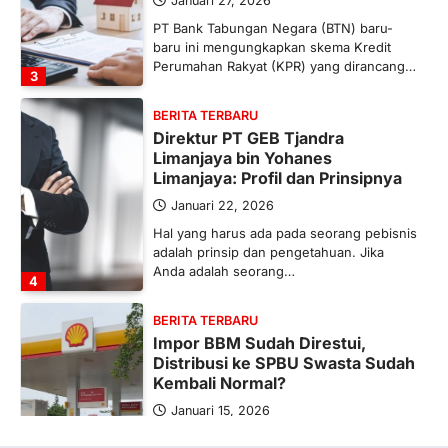
Januari 27, 2026
PT Bank Tabungan Negara (BTN) baru-
baru ini mengungkapkan skema Kredit
Perumahan Rakyat (KPR) yang dirancang…
3
BERITA TERBARU
Direktur PT GEB Tjandra
Limanjaya bin Yohanes
Limanjaya: Profil dan Prinsipnya
Januari 22, 2026
Hal yang harus ada pada seorang pebisnis
adalah prinsip dan pengetahuan. Jika
Anda adalah seorang…
4
BERITA TERBARU
Impor BBM Sudah Direstui,
Distribusi ke SPBU Swasta Sudah
Kembali Normal?
Januari 15, 2026
Pemerintah melalui Kementerian Energi