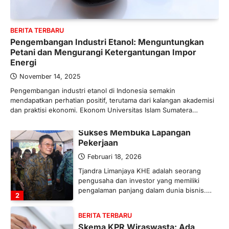
Banyak Negara Incar Urea RI,
Industri Pupuk Indonesia Kembali
Bergairah?
BERITA TERBARU
Pengembangan Industri Etanol: Menguntungkan
Maret 13, 2026
Petani dan Mengurangi Ketergantungan Impor
Ketegangan di Timur Tengah mulai
Energi
mengubah peta pasokan komoditas
global, termasuk pupuk. Di tengah
November 14, 2025
situasi…
Pengembangan industri etanol di Indonesia semakin
1
mendapatkan perhatian positif, terutama dari kalangan akademisi
dan praktisi ekonomi. Ekonom Universitas Islam Sumatera…
BERITA TERBARU
Tjandra Limanjaya: Pengusaha
Sukses Membuka Lapangan
Pekerjaan
Februari 18, 2026
Tjandra Limanjaya KHE adalah seorang
pengusaha dan investor yang memiliki
pengalaman panjang dalam dunia bisnis.…
2
BERITA TERBARU
Skema KPR Wiraswasta: Ada