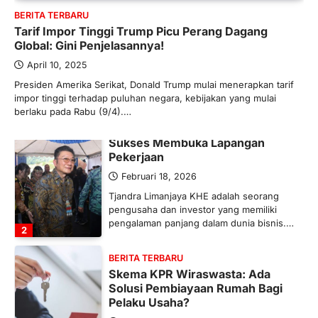
BERITA TERBARU
Maret 13, 2026
Tarif Impor Tinggi Trump Picu Perang Dagang
Ketegangan di Timur Tengah mulai
Global: Gini Penjelasannya!
mengubah peta pasokan komoditas
global, termasuk pupuk. Di tengah
April 10, 2025
situasi…
Presiden Amerika Serikat, Donald Trump mulai menerapkan tarif
1
impor tinggi terhadap puluhan negara, kebijakan yang mulai
berlaku pada Rabu (9/4).…
BERITA TERBARU
Tjandra Limanjaya: Pengusaha
Sukses Membuka Lapangan
Pekerjaan
Februari 18, 2026
Tjandra Limanjaya KHE adalah seorang
pengusaha dan investor yang memiliki
pengalaman panjang dalam dunia bisnis.…
2
BERITA TERBARU
Skema KPR Wiraswasta: Ada
Solusi Pembiayaan Rumah Bagi
Pelaku Usaha?