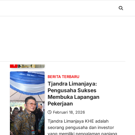
BERITA TERBARU
Banyak Negara Incar Urea RI,
Industri Pupuk Indonesia
Kembali Bergairah?
Maret 13, 2026
Ketegangan di Timur Tengah mulai
mengubah peta pasokan komoditas
global, termasuk pupuk. Di tengah
situasi…
1
BERITA TERBARU
Tjandra Limanjaya:
Pengusaha Sukses
Membuka Lapangan
Pekerjaan
Februari 18, 2026
Tjandra Limanjaya KHE adalah
seorang pengusaha dan investor
yang memiliki pengalaman panjang