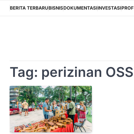
Skip
BERITA TERBARU
BISNIS
DOKUMENTASI
INVESTASI
PROF
to
content
Tag:
perizinan OSS