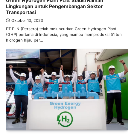
Green Hydrogen Plant PLN: Solusi Ramah
Limanjaya bin Yohanes
Lingkungan untuk Pengembangan Sektor
Limanjaya: Profil dan Prinsipnya
Transportasi
Januari 22, 2026
Oktober 13, 2023
Hal yang harus ada pada seorang pebisnis
PT PLN (Persero) telah meluncurkan Green Hydrogen Plant
adalah prinsip dan pengetahuan. Jika
(GHP) pertama di Indonesia, yang mampu memproduksi 51 ton
Anda adalah seorang…
4
hidrogen hijau per…
BERITA TERBARU
Impor BBM Sudah Direstui,
Distribusi ke SPBU Swasta Sudah
Kembali Normal?
Januari 15, 2026
Pemerintah melalui Kementerian Energi
dan Sumber Daya Mineral (ESDM) telah
memberikan izin kepada operator SPBU…
5
BERITA TERBARU
Banyak Negara Incar Urea RI,
Industri Pupuk Indonesia Kembali
Bergairah?