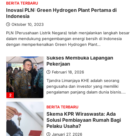
BERITA TERBARU
Maret 13, 2026
Inovasi PLN: Green Hydrogen Plant Pertama di
Ketegangan di Timur Tengah mulai
Indonesia
mengubah peta pasokan komoditas
global, termasuk pupuk. Di tengah
Oktober 10, 2023
situasi…
PLN (Perusahaan Listrik Negara) telah menjalankan langkah besar
1
dalam mendukung pengembangan energi bersih di Indonesia
dengan memperkenalkan Green Hydrogen Plant…
BERITA TERBARU
Tjandra Limanjaya: Pengusaha
Sukses Membuka Lapangan
Pekerjaan
Februari 18, 2026
Tjandra Limanjaya KHE adalah seorang
pengusaha dan investor yang memiliki
pengalaman panjang dalam dunia bisnis.…
2
BERITA TERBARU
Skema KPR Wiraswasta: Ada
Solusi Pembiayaan Rumah Bagi
Pelaku Usaha?
Januari 27, 2026