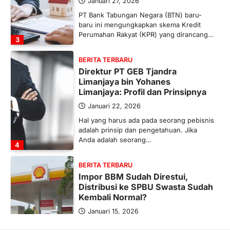
Januari 27, 2026
PT Bank Tabungan Negara (BTN) baru-
baru ini mengungkapkan skema Kredit
Perumahan Rakyat (KPR) yang dirancang…
3
BERITA TERBARU
Direktur PT GEB Tjandra
Limanjaya bin Yohanes
Limanjaya: Profil dan Prinsipnya
Januari 22, 2026
Hal yang harus ada pada seorang pebisnis
adalah prinsip dan pengetahuan. Jika
Anda adalah seorang…
4
BERITA TERBARU
Impor BBM Sudah Direstui,
Distribusi ke SPBU Swasta Sudah
Kembali Normal?
Januari 15, 2026
Pemerintah melalui Kementerian Energi