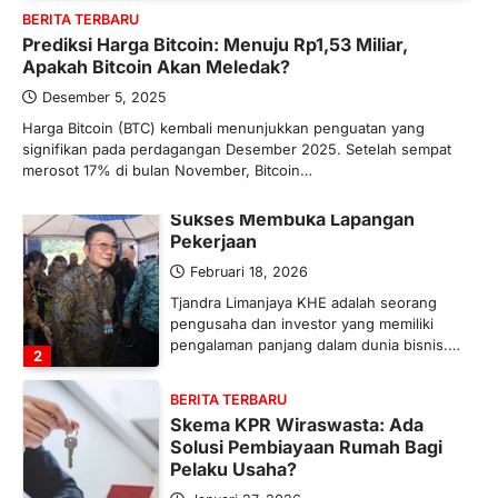
BERITA TERBARU
Maret 13, 2026
Prediksi Harga Bitcoin: Menuju Rp1,53 Miliar,
Ketegangan di Timur Tengah mulai
Apakah Bitcoin Akan Meledak?
mengubah peta pasokan komoditas
global, termasuk pupuk. Di tengah
Desember 5, 2025
situasi…
Harga Bitcoin (BTC) kembali menunjukkan penguatan yang
1
signifikan pada perdagangan Desember 2025. Setelah sempat
merosot 17% di bulan November, Bitcoin…
BERITA TERBARU
Tjandra Limanjaya: Pengusaha
Sukses Membuka Lapangan
Pekerjaan
Februari 18, 2026
Tjandra Limanjaya KHE adalah seorang
pengusaha dan investor yang memiliki
pengalaman panjang dalam dunia bisnis.…
2
BERITA TERBARU
Skema KPR Wiraswasta: Ada
Solusi Pembiayaan Rumah Bagi
Pelaku Usaha?