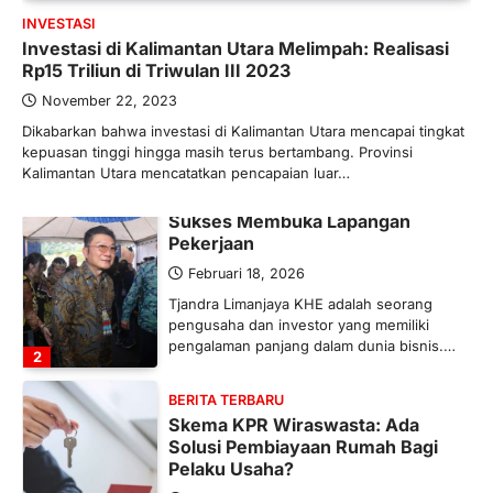
INVESTASI
Maret 13, 2026
Investasi di Kalimantan Utara Melimpah: Realisasi
Ketegangan di Timur Tengah mulai
Rp15 Triliun di Triwulan III 2023
mengubah peta pasokan komoditas
global, termasuk pupuk. Di tengah
November 22, 2023
situasi…
Dikabarkan bahwa investasi di Kalimantan Utara mencapai tingkat
1
kepuasan tinggi hingga masih terus bertambang. Provinsi
Kalimantan Utara mencatatkan pencapaian luar…
BERITA TERBARU
Tjandra Limanjaya: Pengusaha
Sukses Membuka Lapangan
Pekerjaan
Februari 18, 2026
Tjandra Limanjaya KHE adalah seorang
pengusaha dan investor yang memiliki
pengalaman panjang dalam dunia bisnis.…
2
BERITA TERBARU
Skema KPR Wiraswasta: Ada
Solusi Pembiayaan Rumah Bagi
Pelaku Usaha?