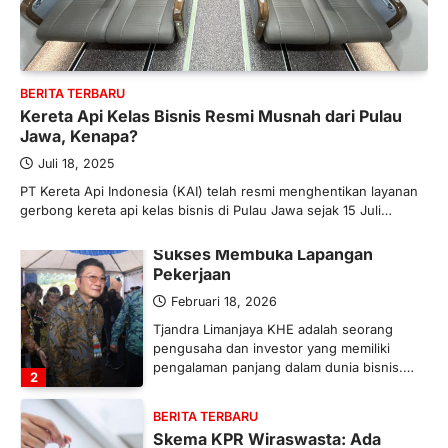
Banyak Negara Incar Urea RI,
Industri Pupuk Indonesia Kembali
Bergairah?
Maret 13, 2026
BERITA TERBARU
Ketegangan di Timur Tengah mulai
Kereta Api Kelas Bisnis Resmi Musnah dari Pulau
mengubah peta pasokan komoditas
Jawa, Kenapa?
global, termasuk pupuk. Di tengah
situasi…
Juli 18, 2025
1
PT Kereta Api Indonesia (KAI) telah resmi menghentikan layanan
gerbong kereta api kelas bisnis di Pulau Jawa sejak 15 Juli…
BERITA TERBARU
Tjandra Limanjaya: Pengusaha
Sukses Membuka Lapangan
Pekerjaan
Februari 18, 2026
Tjandra Limanjaya KHE adalah seorang
pengusaha dan investor yang memiliki
pengalaman panjang dalam dunia bisnis.…
2
BERITA TERBARU
Skema KPR Wiraswasta: Ada