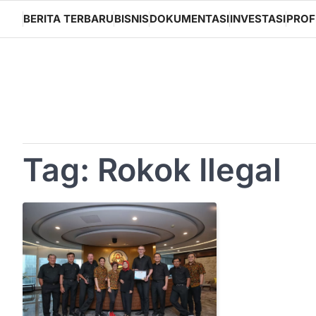
Skip
BERITA TERBARU
BISNIS
DOKUMENTASI
INVESTASI
PROF
to
content
Tag:
Rokok Ilegal