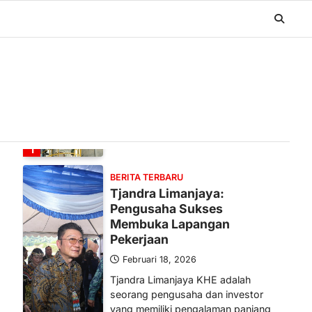
BERITA TERBARU
Banyak Negara Incar Urea RI,
Industri Pupuk Indonesia
Kembali Bergairah?
Maret 13, 2026
Ketegangan di Timur Tengah mulai
mengubah peta pasokan komoditas
global, termasuk pupuk. Di tengah
situasi…
1
BERITA TERBARU
Tjandra Limanjaya:
Pengusaha Sukses
Membuka Lapangan
Pekerjaan
Februari 18, 2026
Tjandra Limanjaya KHE adalah
seorang pengusaha dan investor
yang memiliki pengalaman panjang