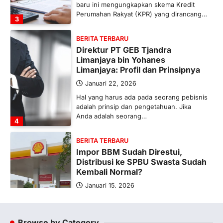
baru ini mengungkapkan skema Kredit
Perumahan Rakyat (KPR) yang dirancang…
3
BERITA TERBARU
Direktur PT GEB Tjandra
Limanjaya bin Yohanes
Limanjaya: Profil dan Prinsipnya
Januari 22, 2026
Hal yang harus ada pada seorang pebisnis
adalah prinsip dan pengetahuan. Jika
Anda adalah seorang…
4
BERITA TERBARU
Impor BBM Sudah Direstui,
Distribusi ke SPBU Swasta Sudah
Kembali Normal?
Januari 15, 2026
Pemerintah melalui Kementerian Energi
dan Sumber Daya Mineral (ESDM) telah
memberikan izin kepada operator SPBU…
Browse by Category