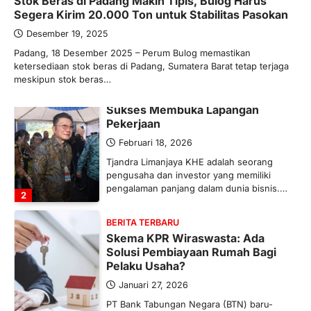
Stok Beras di Padang Makin Tipis, Bulog Harus
Ketegangan di Timur Tengah mulai
Segera Kirim 20.000 Ton untuk Stabilitas Pasokan
mengubah peta pasokan komoditas
global, termasuk pupuk. Di tengah
Desember 19, 2025
situasi…
Padang, 18 Desember 2025 – Perum Bulog memastikan
1
ketersediaan stok beras di Padang, Sumatera Barat tetap terjaga
meskipun stok beras…
BERITA TERBARU
Tjandra Limanjaya: Pengusaha
Sukses Membuka Lapangan
Pekerjaan
Februari 18, 2026
Tjandra Limanjaya KHE adalah seorang
pengusaha dan investor yang memiliki
pengalaman panjang dalam dunia bisnis.…
2
BERITA TERBARU
Skema KPR Wiraswasta: Ada
Solusi Pembiayaan Rumah Bagi
Pelaku Usaha?
Januari 27, 2026
PT Bank Tabungan Negara (BTN) baru-