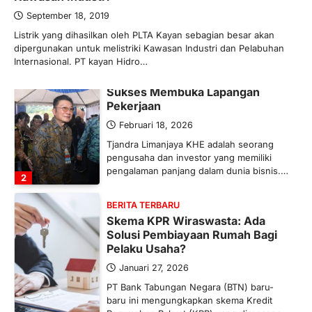
mengubah peta pasokan komoditas
global, termasuk pupuk. Di tengah
September 18, 2019
situasi…
Listrik yang dihasilkan oleh PLTA Kayan sebagian besar akan
1
dipergunakan untuk melistriki Kawasan Industri dan Pelabuhan
Internasional. PT kayan Hidro…
BERITA TERBARU
Tjandra Limanjaya: Pengusaha
Sukses Membuka Lapangan
Pekerjaan
Februari 18, 2026
Tjandra Limanjaya KHE adalah seorang
pengusaha dan investor yang memiliki
pengalaman panjang dalam dunia bisnis.…
2
BERITA TERBARU
Skema KPR Wiraswasta: Ada
Solusi Pembiayaan Rumah Bagi
Pelaku Usaha?
Januari 27, 2026
PT Bank Tabungan Negara (BTN) baru-
baru ini mengungkapkan skema Kredit