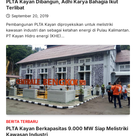
PLTA Kayan Dibangun, Adhi Karya Bahagia Ikut
Hal yang harus ada pada seorang pebisnis
Terlibat
adalah prinsip dan pengetahuan. Jika
September 20, 2019
Anda adalah seorang…
4
Pembangunan PLTA Kayan diproyeksikan untuk melistriki
kawasan industri dan sebagai ketahan energi di Pulau Kalimantan.
BERITA TERBARU
PT Kayan Hidro energi (KHE)…
Impor BBM Sudah Direstui,
Distribusi ke SPBU Swasta Sudah
Kembali Normal?
Januari 15, 2026
Pemerintah melalui Kementerian Energi
dan Sumber Daya Mineral (ESDM) telah
memberikan izin kepada operator SPBU…
5
BERITA TERBARU
Banyak Negara Incar Urea RI,
Industri Pupuk Indonesia Kembali
Bergairah?
BERITA TERBARU
Maret 13, 2026
PLTA Kayan Berkapasitas 9.000 MW Siap Melistriki
Ketegangan di Timur Tengah mulai
Kawasan Industri