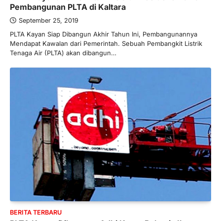
Pembangunan PLTA di Kaltara
September 25, 2019
PLTA Kayan Siap Dibangun Akhir Tahun Ini, Pembangunannya
Mendapat Kawalan dari Pemerintah. Sebuah Pembangkit Listrik
Tenaga Air (PLTA) akan dibangun…
BERITA TERBARU
Skema KPR Wiraswasta: Ada
Solusi Pembiayaan Rumah Bagi
Pelaku Usaha?
Januari 27, 2026
PT Bank Tabungan Negara (BTN) baru-
baru ini mengungkapkan skema Kredit
Perumahan Rakyat (KPR) yang dirancang…
3
BERITA TERBARU
Direktur PT GEB Tjandra
Limanjaya bin Yohanes
Limanjaya: Profil dan Prinsipnya
BERITA TERBARU
Januari 22, 2026