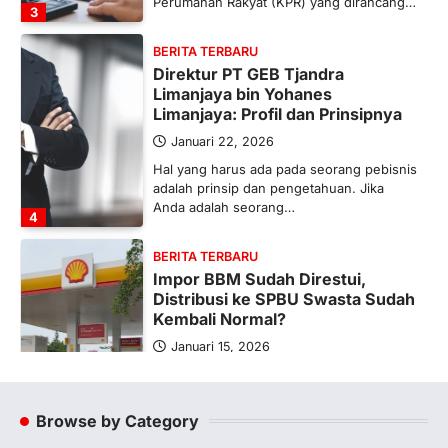
Perumahan Rakyat (KPR) yang dirancang…
3
BERITA TERBARU
Direktur PT GEB Tjandra
Limanjaya bin Yohanes
Limanjaya: Profil dan Prinsipnya
Januari 22, 2026
Hal yang harus ada pada seorang pebisnis
adalah prinsip dan pengetahuan. Jika
Anda adalah seorang…
4
BERITA TERBARU
Impor BBM Sudah Direstui,
Distribusi ke SPBU Swasta Sudah
Kembali Normal?
Januari 15, 2026
Pemerintah melalui Kementerian Energi
dan Sumber Daya Mineral (ESDM) telah
memberikan izin kepada operator SPBU…
Browse by Category
5