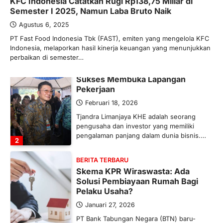
KFC Indonesia Catatkan Rugi Rp138,75 Miliar di
Ketegangan di Timur Tengah mulai
Semester I 2025, Namun Laba Bruto Naik
mengubah peta pasokan komoditas
global, termasuk pupuk. Di tengah
Agustus 6, 2025
situasi…
PT Fast Food Indonesia Tbk (FAST), emiten yang mengelola KFC
1
Indonesia, melaporkan hasil kinerja keuangan yang menunjukkan
perbaikan di semester…
BERITA TERBARU
Tjandra Limanjaya: Pengusaha
Sukses Membuka Lapangan
Pekerjaan
Februari 18, 2026
Tjandra Limanjaya KHE adalah seorang
pengusaha dan investor yang memiliki
pengalaman panjang dalam dunia bisnis.…
2
BERITA TERBARU
Skema KPR Wiraswasta: Ada
Solusi Pembiayaan Rumah Bagi
Pelaku Usaha?
Januari 27, 2026
PT Bank Tabungan Negara (BTN) baru-