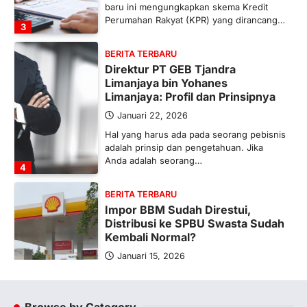
baru ini mengungkapkan skema Kredit
Perumahan Rakyat (KPR) yang dirancang…
3
BERITA TERBARU
Direktur PT GEB Tjandra
Limanjaya bin Yohanes
Limanjaya: Profil dan Prinsipnya
Januari 22, 2026
Hal yang harus ada pada seorang pebisnis
adalah prinsip dan pengetahuan. Jika
Anda adalah seorang…
4
BERITA TERBARU
Impor BBM Sudah Direstui,
Distribusi ke SPBU Swasta Sudah
Kembali Normal?
Januari 15, 2026
Pemerintah melalui Kementerian Energi
dan Sumber Daya Mineral (ESDM) telah
memberikan izin kepada operator SPBU…
Browse by Category