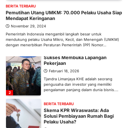
BERITA TERBARU
Maret 13, 2026
Pemutihan Utang UMKM: 70.000 Pelaku Usaha Siap
Ketegangan di Timur Tengah mulai
Mendapat Keringanan
mengubah peta pasokan komoditas
global, termasuk pupuk. Di tengah
November 29, 2024
situasi…
Pemerintah Indonesia mengambil langkah besar untuk
1
mendukung pelaku Usaha Mikro, Kecil, dan Menengah (UMKM)
dengan menerbitkan Peraturan Pemerintah (PP) Nomor…
BERITA TERBARU
Tjandra Limanjaya: Pengusaha
Sukses Membuka Lapangan
Pekerjaan
Februari 18, 2026
Tjandra Limanjaya KHE adalah seorang
pengusaha dan investor yang memiliki
pengalaman panjang dalam dunia bisnis.…
2
BERITA TERBARU
Skema KPR Wiraswasta: Ada
Solusi Pembiayaan Rumah Bagi
Pelaku Usaha?