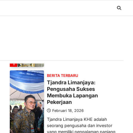
BERITA TERBARU
Banyak Negara Incar Urea RI,
Industri Pupuk Indonesia
Kembali Bergairah?
Maret 13, 2026
Ketegangan di Timur Tengah mulai
mengubah peta pasokan komoditas
global, termasuk pupuk. Di tengah
situasi…
1
BERITA TERBARU
Tjandra Limanjaya:
Pengusaha Sukses
Membuka Lapangan
Pekerjaan
Februari 18, 2026
Tjandra Limanjaya KHE adalah
seorang pengusaha dan investor
yang memiliki pengalaman panjang