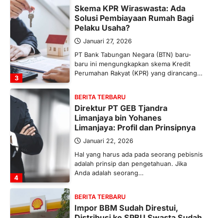
Skema KPR Wiraswasta: Ada
Solusi Pembiayaan Rumah Bagi
Pelaku Usaha?
Januari 27, 2026
PT Bank Tabungan Negara (BTN) baru-
baru ini mengungkapkan skema Kredit
Perumahan Rakyat (KPR) yang dirancang…
3
BERITA TERBARU
Direktur PT GEB Tjandra
Limanjaya bin Yohanes
Limanjaya: Profil dan Prinsipnya
Januari 22, 2026
Hal yang harus ada pada seorang pebisnis
adalah prinsip dan pengetahuan. Jika
Anda adalah seorang…
4
BERITA TERBARU
Impor BBM Sudah Direstui,
Distribusi ke SPBU Swasta Sudah