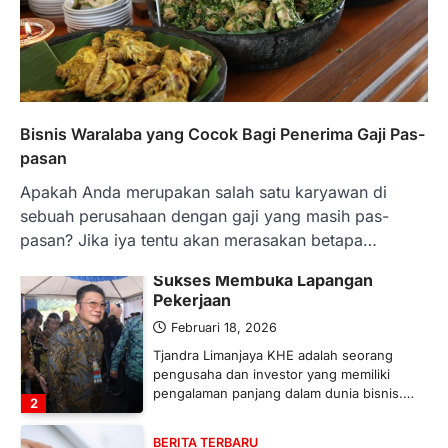
BERITA TERBARU
Banyak Negara Incar Urea RI,
Industri Pupuk Indonesia Kembali
Bergairah?
Maret 13, 2026
Ketegangan di Timur Tengah mulai
Bisnis Waralaba yang Cocok Bagi Penerima Gaji Pas-
mengubah peta pasokan komoditas
pasan
global, termasuk pupuk. Di tengah
situasi…
Apakah Anda merupakan salah satu karyawan di
1
sebuah perusahaan dengan gaji yang masih pas-
pasan? Jika iya tentu akan merasakan betapa…
BERITA TERBARU
Tjandra Limanjaya: Pengusaha
Sukses Membuka Lapangan
Pekerjaan
Februari 18, 2026
Tjandra Limanjaya KHE adalah seorang
pengusaha dan investor yang memiliki
pengalaman panjang dalam dunia bisnis.…
2
BERITA TERBARU