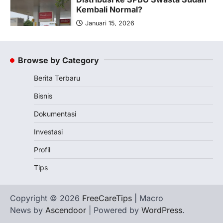
Kembali Normal?
Januari 15, 2026
Pemerintah melalui Kementerian Energi
dan Sumber Daya Mineral (ESDM) telah
memberikan izin kepada operator SPBU…
Browse by Category
5
Berita Terbaru
BERITA TERBARU
Banyak Negara Incar Urea RI,
Bisnis
Industri Pupuk Indonesia Kembali
Bergairah?
Dokumentasi
Maret 13, 2026
Investasi
Ketegangan di Timur Tengah mulai
mengubah peta pasokan komoditas
Profil
global, termasuk pupuk. Di tengah
Tips
situasi…
1
BERITA TERBARU
Copyright © 2026
FreeCareTips
| Macro
Tjandra Limanjaya: Pengusaha
News by
Ascendoor
| Powered by
WordPress
.
Sukses Membuka Lapangan
Pekerjaan