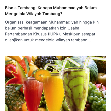
Bisnis Tambang: Kenapa Muhammadiyah Belum
Mengelola Wilayah Tambang?
Organisasi keagamaan Muhammadiyah hingga kini
belum berhasil mendapatkan Izin Usaha
Pertambangan Khusus (IUPK). Meskipun sempat
dijanjikan untuk mengelola wilayah tambang…
BERITA TERBARU
Skema KPR Wiraswasta: Ada
Solusi Pembiayaan Rumah Bagi
Pelaku Usaha?
Januari 27, 2026
PT Bank Tabungan Negara (BTN) baru-
baru ini mengungkapkan skema Kredit