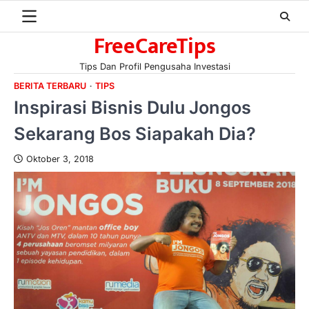
Skip
to
FreeCareTips
content
Tips Dan Profil Pengusaha Investasi
BERITA TERBARU
TIPS
Inspirasi Bisnis Dulu Jongos
Sekarang Bos Siapakah Dia?
Oktober 3, 2018