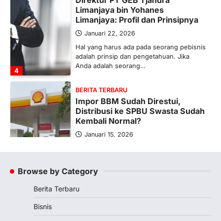
Limanjaya bin Yohanes
Limanjaya: Profil dan Prinsipnya
Januari 22, 2026
Hal yang harus ada pada seorang pebisnis
adalah prinsip dan pengetahuan. Jika
Anda adalah seorang…
4
BERITA TERBARU
Impor BBM Sudah Direstui,
Distribusi ke SPBU Swasta Sudah
Kembali Normal?
Januari 15, 2026
Pemerintah melalui Kementerian Energi
dan Sumber Daya Mineral (ESDM) telah
memberikan izin kepada operator SPBU…
Browse by Category
5
Berita Terbaru
BERITA TERBARU
Banyak Negara Incar Urea RI,
Bisnis
Industri Pupuk Indonesia Kembali