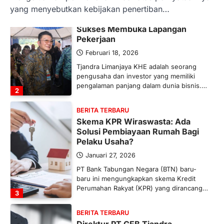
yang menyebutkan kebijakan penertiban…
BERITA TERBARU
Tjandra Limanjaya: Pengusaha
Sukses Membuka Lapangan
Pekerjaan
Februari 18, 2026
Tjandra Limanjaya KHE adalah seorang
pengusaha dan investor yang memiliki
pengalaman panjang dalam dunia bisnis.…
2
BERITA TERBARU
Skema KPR Wiraswasta: Ada
Solusi Pembiayaan Rumah Bagi
Pelaku Usaha?
Januari 27, 2026
PT Bank Tabungan Negara (BTN) baru-
baru ini mengungkapkan skema Kredit
Perumahan Rakyat (KPR) yang dirancang…
3
BERITA TERBARU
Direktur PT GEB Tjandra