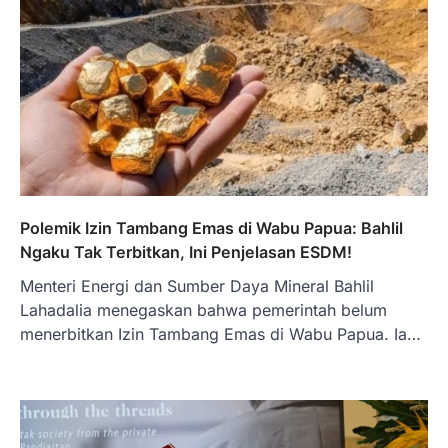
Solusi Pembiayaan Rumah Bagi
Pelaku Usaha?
Januari 27, 2026
PT Bank Tabungan Negara (BTN) baru-
baru ini mengungkapkan skema Kredit
Perumahan Rakyat (KPR) yang dirancang…
3
BERITA TERBARU
Direktur PT GEB Tjandra
Limanjaya bin Yohanes
Polemik Izin Tambang Emas di Wabu Papua: Bahlil
Limanjaya: Profil dan Prinsipnya
Ngaku Tak Terbitkan, Ini Penjelasan ESDM!
Januari 22, 2026
Menteri Energi dan Sumber Daya Mineral Bahlil
Hal yang harus ada pada seorang pebisnis
adalah prinsip dan pengetahuan. Jika
Lahadalia menegaskan bahwa pemerintah belum
Anda adalah seorang…
menerbitkan Izin Tambang Emas di Wabu Papua. Ia…
4
BERITA TERBARU
Impor BBM Sudah Direstui,
Distribusi ke SPBU Swasta Sudah
Kembali Normal?