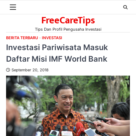
Skip
to
FreeCareTips
content
Tips Dan Profil Pengusaha Investasi
BERITA TERBARU
INVESTASI
Investasi Pariwisata Masuk
Daftar Misi IMF World Bank
September 20, 2018