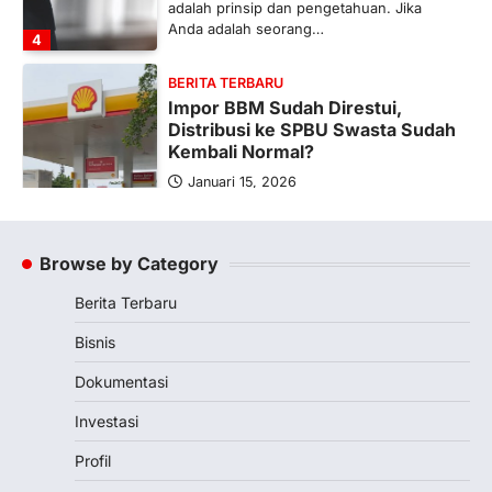
adalah prinsip dan pengetahuan. Jika
Anda adalah seorang…
4
BERITA TERBARU
Impor BBM Sudah Direstui,
Distribusi ke SPBU Swasta Sudah
Kembali Normal?
Januari 15, 2026
Pemerintah melalui Kementerian Energi
dan Sumber Daya Mineral (ESDM) telah
memberikan izin kepada operator SPBU…
Browse by Category
5
Berita Terbaru
BERITA TERBARU
Banyak Negara Incar Urea RI,
Bisnis
Industri Pupuk Indonesia Kembali
Bergairah?
Dokumentasi
Maret 13, 2026
Investasi
Ketegangan di Timur Tengah mulai
mengubah peta pasokan komoditas
Profil
global, termasuk pupuk. Di tengah