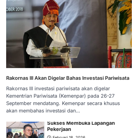
Januari 15, 2026
Pemerintah melalui Kementerian Energi
dan Sumber Daya Mineral (ESDM) telah
memberikan izin kepada operator SPBU…
5
BERITA TERBARU
Banyak Negara Incar Urea RI,
Industri Pupuk Indonesia Kembali
Bergairah?
Maret 13, 2026
Ketegangan di Timur Tengah mulai
Rakornas III Akan Digelar Bahas Investasi Pariwisata
mengubah peta pasokan komoditas
Rakornas III investasi pariwisata akan digelar
global, termasuk pupuk. Di tengah
situasi…
Kementrian Pariwisata (Kemenpar) pada 26-27
1
September mendatang. Kemenpar secara khusus
akan membahas investasi dan…
BERITA TERBARU
Tjandra Limanjaya: Pengusaha
Sukses Membuka Lapangan
Pekerjaan
Februari 18, 2026