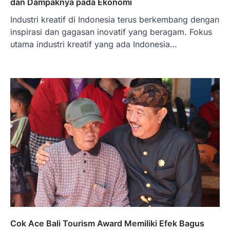
dan Dampaknya pada Ekonomi
Industri kreatif di Indonesia terus berkembang dengan
inspirasi dan gagasan inovatif yang beragam. Fokus
utama industri kreatif yang ada Indonesia…
BERITA TERBARU
Skema KPR Wiraswasta: Ada
Solusi Pembiayaan Rumah Bagi
Pelaku Usaha?
Januari 27, 2026
PT Bank Tabungan Negara (BTN) baru-
baru ini mengungkapkan skema Kredit
Perumahan Rakyat (KPR) yang dirancang…
3
BERITA TERBARU
Direktur PT GEB Tjandra
Cok Ace Bali Tourism Award Memiliki Efek Bagus
Limanjaya bin Yohanes