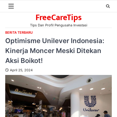
Skip
to
FreeCareTips
content
Tips Dan Profil Pengusaha Investasi
BERITA TERBARU
Optimisme Unilever Indonesia:
Kinerja Moncer Meski Ditekan
Aksi Boikot!
April 25, 2024