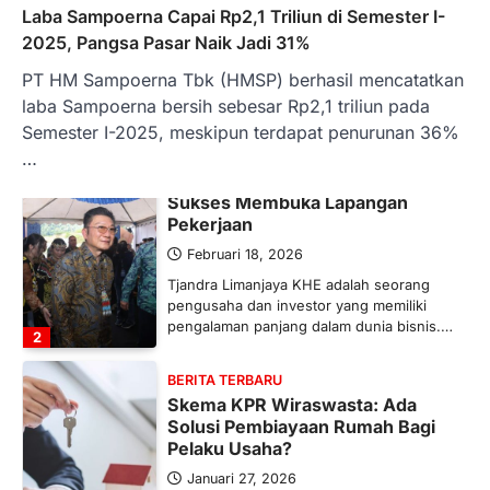
Maret 13, 2026
Laba Sampoerna Capai Rp2,1 Triliun di Semester I-
Ketegangan di Timur Tengah mulai
2025, Pangsa Pasar Naik Jadi 31%
mengubah peta pasokan komoditas
PT HM Sampoerna Tbk (HMSP) berhasil mencatatkan
global, termasuk pupuk. Di tengah
situasi…
laba Sampoerna bersih sebesar Rp2,1 triliun pada
1
Semester I-2025, meskipun terdapat penurunan 36%
…
BERITA TERBARU
Tjandra Limanjaya: Pengusaha
Sukses Membuka Lapangan
Pekerjaan
Februari 18, 2026
Tjandra Limanjaya KHE adalah seorang
pengusaha dan investor yang memiliki
pengalaman panjang dalam dunia bisnis.…
2
BERITA TERBARU
Skema KPR Wiraswasta: Ada
Solusi Pembiayaan Rumah Bagi
Pelaku Usaha?
Januari 27, 2026