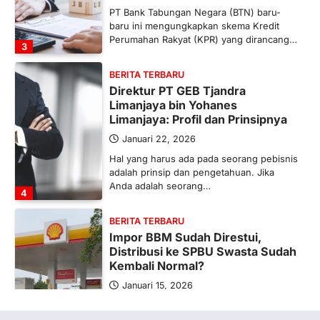
PT Bank Tabungan Negara (BTN) baru-
baru ini mengungkapkan skema Kredit
Perumahan Rakyat (KPR) yang dirancang…
3
BERITA TERBARU
Direktur PT GEB Tjandra
Limanjaya bin Yohanes
Limanjaya: Profil dan Prinsipnya
Januari 22, 2026
Hal yang harus ada pada seorang pebisnis
adalah prinsip dan pengetahuan. Jika
Anda adalah seorang…
4
BERITA TERBARU
Impor BBM Sudah Direstui,
Distribusi ke SPBU Swasta Sudah
Kembali Normal?
Januari 15, 2026
Pemerintah melalui Kementerian Energi
dan Sumber Daya Mineral (ESDM) telah