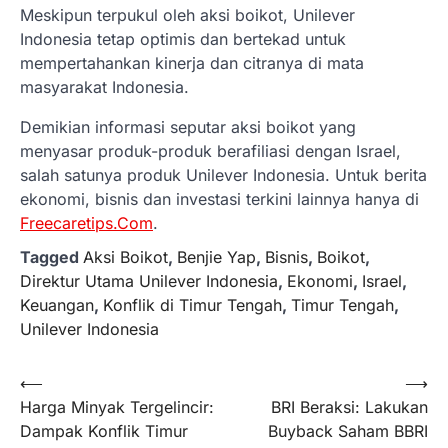
Meskipun terpukul oleh aksi boikot, Unilever
Indonesia tetap optimis dan bertekad untuk
mempertahankan kinerja dan citranya di mata
masyarakat Indonesia.
Demikian informasi seputar aksi boikot yang
menyasar produk-produk berafiliasi dengan Israel,
salah satunya produk Unilever Indonesia. Untuk berita
ekonomi, bisnis dan investasi terkini lainnya hanya di
Freecaretips.Com
.
Tagged
Aksi Boikot
,
Benjie Yap
,
Bisnis
,
Boikot
,
Direktur Utama Unilever Indonesia
,
Ekonomi
,
Israel
,
Keuangan
,
Konflik di Timur Tengah
,
Timur Tengah
,
Unilever Indonesia
Navigasi
⟵
⟶
Harga Minyak Tergelincir:
BRI Beraksi: Lakukan
pos
Dampak Konflik Timur
Buyback Saham BBRI