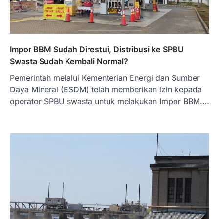
Impor BBM Sudah Direstui, Distribusi ke SPBU
Swasta Sudah Kembali Normal?
Pemerintah melalui Kementerian Energi dan Sumber
Daya Mineral (ESDM) telah memberikan izin kepada
operator SPBU swasta untuk melakukan Impor BBM.…
BERITA TERBARU
Skema KPR Wiraswasta: Ada
Solusi Pembiayaan Rumah Bagi
Pelaku Usaha?
Januari 27, 2026
PT Bank Tabungan Negara (BTN) baru-