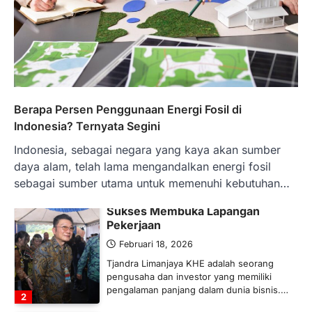
BERITA TERBARU
Banyak Negara Incar Urea RI,
Industri Pupuk Indonesia Kembali
Bergairah?
Maret 13, 2026
Ketegangan di Timur Tengah mulai
Berapa Persen Penggunaan Energi Fosil di
mengubah peta pasokan komoditas
Indonesia? Ternyata Segini
global, termasuk pupuk. Di tengah
situasi…
Indonesia, sebagai negara yang kaya akan sumber
1
daya alam, telah lama mengandalkan energi fosil
sebagai sumber utama untuk memenuhi kebutuhan…
BERITA TERBARU
Tjandra Limanjaya: Pengusaha
Sukses Membuka Lapangan
Pekerjaan
Februari 18, 2026
Tjandra Limanjaya KHE adalah seorang
pengusaha dan investor yang memiliki
pengalaman panjang dalam dunia bisnis.…
2