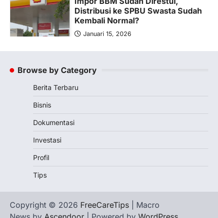
Impor BBM Sudah Direstui,
Distribusi ke SPBU Swasta Sudah
Kembali Normal?
Januari 15, 2026
Pemerintah melalui Kementerian Energi
dan Sumber Daya Mineral (ESDM) telah
memberikan izin kepada operator SPBU…
Browse by Category
5
Berita Terbaru
BERITA TERBARU
Banyak Negara Incar Urea RI,
Bisnis
Industri Pupuk Indonesia Kembali
Bergairah?
Dokumentasi
Maret 13, 2026
Investasi
Ketegangan di Timur Tengah mulai
mengubah peta pasokan komoditas
Profil
global, termasuk pupuk. Di tengah
Tips
situasi…
1
BERITA TERBARU
Copyright © 2026
FreeCareTips
| Macro
Tjandra Limanjaya: Pengusaha
News by
Ascendoor
| Powered by
WordPress
.