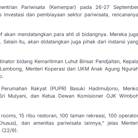
ementrian Pariwisata (Kemenpar) pada 26-27 Septembe
investasi dan pembiayaan sektor pariwisata, rencanany
ef akan mendatangkan para ahli di bidangnya. Mereka jug
Selain itu, akan didatangkan juga pihak dari instansi yan
inator bidang Kemaritiman Luhut Binsar Pandjaitan, Kepal
Lembong, Menteri Koperasi dan UKM Anak Agung Ngura
o.
Perumahan Rakyat (PUPR) Basuki Hadimuljono, Menk
 Sri Mulyani, dan Ketua Dewan Komisioner OJK Wimbo
rooms, 15 ribu restoran, 100 taman rekreasi, 100 operato
sus), dan amenitas pariwisata lainnya,” jelas Menter
 (22/9).