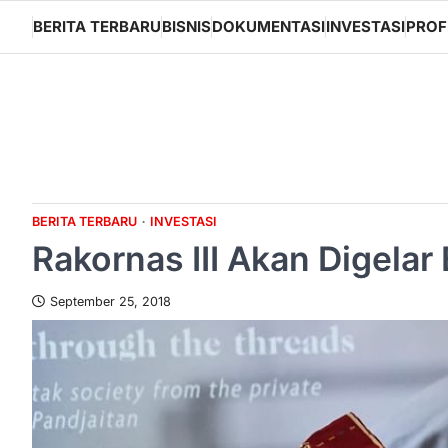
Skip
BERITA TERBARU
BISNIS
DOKUMENTASI
INVESTASI
PROF
to
content
BERITA TERBARU
INVESTASI
Rakornas III Akan Digelar
September 25, 2018