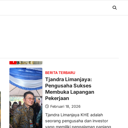
BERITA TERBARU
Banyak Negara Incar Urea RI,
Industri Pupuk Indonesia
Kembali Bergairah?
Maret 13, 2026
Ketegangan di Timur Tengah mulai
mengubah peta pasokan komoditas
global, termasuk pupuk. Di tengah
situasi…
1
BERITA TERBARU
Tjandra Limanjaya:
Pengusaha Sukses
Membuka Lapangan
Pekerjaan
Februari 18, 2026
Tjandra Limanjaya KHE adalah
seorang pengusaha dan investor
yang memiliki pengalaman panjang