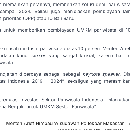
p memainkan perannya, memberikan solusi demi pariwisat
a sampai 2024. Beliau juga menjelaskan pembiayaan lai
prioritas (DPP) atau 10 Bali Baru.
ng untuk memberikan pembiayaan UMKM pariwisata di 1
 usaha industri pariwisata diatas 10 persen. Menteri Arie
dalah kunci sukses yang sangat krusial, karena hal it
wisata.
andjaitan dipercaya sebagai sebagai
keynote speaker
. Di
itas Indonesia 2019 – 2024”, sekaligus yang meresmika
lasi Investasi Sektor Pariwisata Indonesia. Dilanjutka
a Bergulir untuk UMKM Sektor Pariwisata”.
Menteri Arief Himbau Wisudawan Poltekpar Makassar