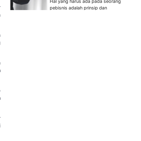
Hal yang harus ada pada seorang
r
pebisnis adalah prinsip dan
a
pengetahuan. Jika Anda adalah
seorang…
4
a
BERITA TERBARU
g
Impor BBM Sudah Direstui,
Distribusi ke SPBU Swasta
Sudah Kembali Normal?
a
Januari 15, 2026
h
Pemerintah melalui Kementerian
Energi dan Sumber Daya Mineral
(ESDM) telah memberikan izin
o
kepada operator SPBU…
h
5
BERITA TERBARU
r
Banyak Negara Incar Urea RI,
i
Industri Pupuk Indonesia
Kembali Bergairah?