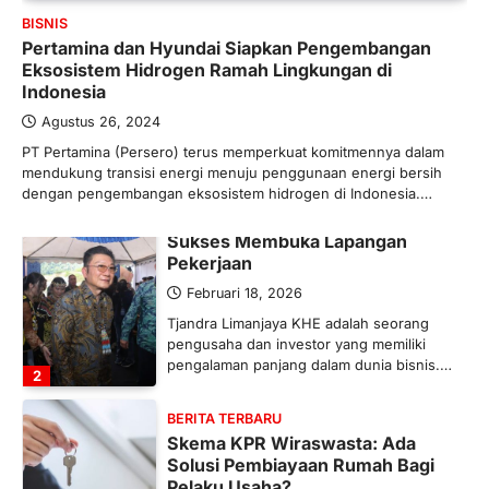
Bergairah?
BISNIS
Pertamina dan Hyundai Siapkan Pengembangan
Maret 13, 2026
Eksosistem Hidrogen Ramah Lingkungan di
Ketegangan di Timur Tengah mulai
Indonesia
mengubah peta pasokan komoditas
global, termasuk pupuk. Di tengah
Agustus 26, 2024
situasi…
PT Pertamina (Persero) terus memperkuat komitmennya dalam
1
mendukung transisi energi menuju penggunaan energi bersih
dengan pengembangan eksosistem hidrogen di Indonesia.…
BERITA TERBARU
Tjandra Limanjaya: Pengusaha
Sukses Membuka Lapangan
Pekerjaan
Februari 18, 2026
Tjandra Limanjaya KHE adalah seorang
pengusaha dan investor yang memiliki
pengalaman panjang dalam dunia bisnis.…
2
BERITA TERBARU
Skema KPR Wiraswasta: Ada
Solusi Pembiayaan Rumah Bagi
Pelaku Usaha?