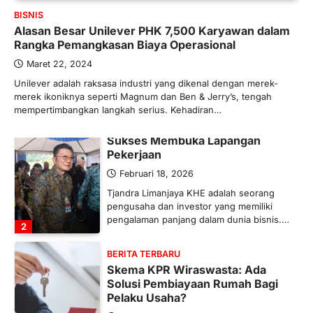
BISNIS
Maret 13, 2026
Alasan Besar Unilever PHK 7,500 Karyawan dalam
Ketegangan di Timur Tengah mulai
Rangka Pemangkasan Biaya Operasional
mengubah peta pasokan komoditas
global, termasuk pupuk. Di tengah
Maret 22, 2024
situasi…
Unilever adalah raksasa industri yang dikenal dengan merek-
1
merek ikoniknya seperti Magnum dan Ben & Jerry’s, tengah
mempertimbangkan langkah serius. Kehadiran…
BERITA TERBARU
Tjandra Limanjaya: Pengusaha
Sukses Membuka Lapangan
Pekerjaan
Februari 18, 2026
Tjandra Limanjaya KHE adalah seorang
pengusaha dan investor yang memiliki
pengalaman panjang dalam dunia bisnis.…
2
BERITA TERBARU
Skema KPR Wiraswasta: Ada
Solusi Pembiayaan Rumah Bagi
Pelaku Usaha?