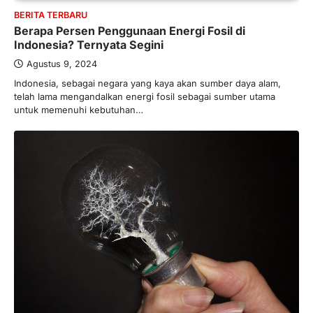
Direktur PT GEB Tjandra
BERITA TERBARU
Limanjaya bin Yohanes
Berapa Persen Penggunaan Energi Fosil di
Limanjaya: Profil dan Prinsipnya
Indonesia? Ternyata Segini
Januari 22, 2026
Agustus 9, 2024
Hal yang harus ada pada seorang pebisnis
Indonesia, sebagai negara yang kaya akan sumber daya alam,
adalah prinsip dan pengetahuan. Jika
telah lama mengandalkan energi fosil sebagai sumber utama
Anda adalah seorang…
4
untuk memenuhi kebutuhan…
BERITA TERBARU
Impor BBM Sudah Direstui,
Distribusi ke SPBU Swasta Sudah
Kembali Normal?
Januari 15, 2026
Pemerintah melalui Kementerian Energi
dan Sumber Daya Mineral (ESDM) telah
memberikan izin kepada operator SPBU…
5
BERITA TERBARU
Banyak Negara Incar Urea RI,
Industri Pupuk Indonesia Kembali