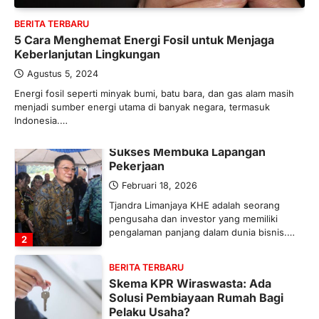
Bergairah?
BERITA TERBARU
Maret 13, 2026
5 Cara Menghemat Energi Fosil untuk Menjaga
Ketegangan di Timur Tengah mulai
Keberlanjutan Lingkungan
mengubah peta pasokan komoditas
global, termasuk pupuk. Di tengah
Agustus 5, 2024
situasi…
Energi fosil seperti minyak bumi, batu bara, dan gas alam masih
1
menjadi sumber energi utama di banyak negara, termasuk
Indonesia.…
BERITA TERBARU
Tjandra Limanjaya: Pengusaha
Sukses Membuka Lapangan
Pekerjaan
Februari 18, 2026
Tjandra Limanjaya KHE adalah seorang
pengusaha dan investor yang memiliki
pengalaman panjang dalam dunia bisnis.…
2
BERITA TERBARU
Skema KPR Wiraswasta: Ada
Solusi Pembiayaan Rumah Bagi
Pelaku Usaha?