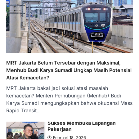
Januari 15, 2026
Pemerintah melalui Kementerian Energi
dan Sumber Daya Mineral (ESDM) telah
memberikan izin kepada operator SPBU…
5
BERITA TERBARU
Banyak Negara Incar Urea RI,
Industri Pupuk Indonesia Kembali
Bergairah?
MRT Jakarta Belum Tersebar dengan Maksimal,
Maret 13, 2026
Menhub Budi Karya Sumadi Ungkap Masih Potensial
Ketegangan di Timur Tengah mulai
Atasi Kemacetan?
mengubah peta pasokan komoditas
MRT Jakarta bakal jadi solusi atasi masalah
global, termasuk pupuk. Di tengah
situasi…
kemacetan? Menteri Perhubungan (Menhub) Budi
1
Karya Sumadi mengungkapkan bahwa okupansi Mass
Rapid Transit…
BERITA TERBARU
Tjandra Limanjaya: Pengusaha
Sukses Membuka Lapangan
Pekerjaan
Februari 18, 2026