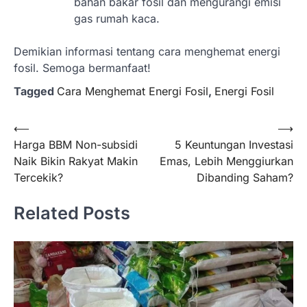
bahan bakar fosil dan mengurangi emisi
gas rumah kaca.
Demikian informasi tentang cara menghemat energi
fosil. Semoga bermanfaat!
Tagged
Cara Menghemat Energi Fosil
,
Energi Fosil
Navigasi
⟵
⟶
Harga BBM Non-subsidi
5 Keuntungan Investasi
pos
Naik Bikin Rakyat Makin
Emas, Lebih Menggiurkan
Tercekik?
Dibanding Saham?
Related Posts