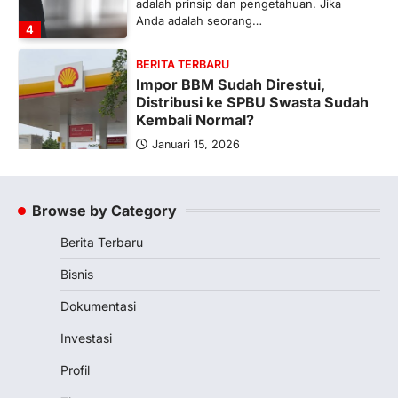
adalah prinsip dan pengetahuan. Jika
Anda adalah seorang…
4
BERITA TERBARU
Impor BBM Sudah Direstui,
Distribusi ke SPBU Swasta Sudah
Kembali Normal?
Januari 15, 2026
Pemerintah melalui Kementerian Energi
dan Sumber Daya Mineral (ESDM) telah
memberikan izin kepada operator SPBU…
Browse by Category
5
Berita Terbaru
BERITA TERBARU
Banyak Negara Incar Urea RI,
Bisnis
Industri Pupuk Indonesia Kembali
Bergairah?
Dokumentasi
Maret 13, 2026
Investasi
Ketegangan di Timur Tengah mulai
mengubah peta pasokan komoditas
Profil
global, termasuk pupuk. Di tengah