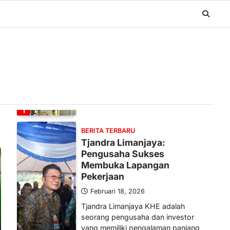
BERITA TERBARU
Banyak Negara Incar Urea RI,
Industri Pupuk Indonesia
Kembali Bergairah?
Maret 13, 2026
Ketegangan di Timur Tengah mulai
mengubah peta pasokan komoditas
global, termasuk pupuk. Di tengah
situasi…
1
BERITA TERBARU
Tjandra Limanjaya:
Pengusaha Sukses
Membuka Lapangan
Pekerjaan
Februari 18, 2026
Tjandra Limanjaya KHE adalah
seorang pengusaha dan investor
yang memiliki pengalaman panjang