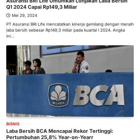
Asuransi BRI Life Umumkan Lonjakan Laba Bersih
Hal yang harus ada pada seorang pebisnis
Q1 2024 Capai Rp149,3 Miliar
adalah prinsip dan pengetahuan. Jika
Mei 29, 2024
Anda adalah seorang…
4
PT Asuransi BRI Life mencatatkan kinerja gemilang dengan meraih
laba bersih sebesar Rp149,3 miliar pada kuartal I 2024. Angka
BERITA TERBARU
ini…
Impor BBM Sudah Direstui,
Distribusi ke SPBU Swasta Sudah
Kembali Normal?
Januari 15, 2026
Pemerintah melalui Kementerian Energi
dan Sumber Daya Mineral (ESDM) telah
memberikan izin kepada operator SPBU…
5
BERITA TERBARU
Banyak Negara Incar Urea RI,
Industri Pupuk Indonesia Kembali
Bergairah?
BISNIS
Maret 13, 2026
Laba Bersih BCA Mencapai Rekor Tertinggi:
Ketegangan di Timur Tengah mulai
Pertumbuhan 25,8% Year-on-Yearr
mengubah peta pasokan komoditas