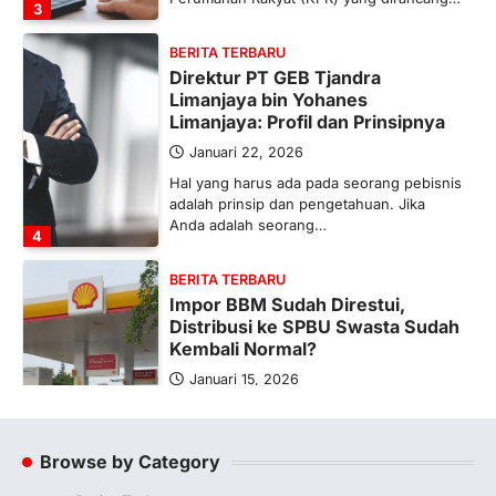
3
BERITA TERBARU
Direktur PT GEB Tjandra
Limanjaya bin Yohanes
Limanjaya: Profil dan Prinsipnya
Januari 22, 2026
Hal yang harus ada pada seorang pebisnis
adalah prinsip dan pengetahuan. Jika
Anda adalah seorang…
4
BERITA TERBARU
Impor BBM Sudah Direstui,
Distribusi ke SPBU Swasta Sudah
Kembali Normal?
Januari 15, 2026
Pemerintah melalui Kementerian Energi
dan Sumber Daya Mineral (ESDM) telah
memberikan izin kepada operator SPBU…
Browse by Category
5