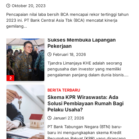
global, termasuk pupuk. Di tengah
Oktober 20, 2023
situasi…
Pencapaian nilai laba bersih BCA mencapai rekor tertinggi tahun
1
2023 ini. PT Bank Central Asia Tbk (BCA) mencatat kinerja
gemilang…
BERITA TERBARU
Tjandra Limanjaya: Pengusaha
Sukses Membuka Lapangan
Pekerjaan
Februari 18, 2026
Tjandra Limanjaya KHE adalah seorang
pengusaha dan investor yang memiliki
pengalaman panjang dalam dunia bisnis.…
2
BERITA TERBARU
Skema KPR Wiraswasta: Ada
Solusi Pembiayaan Rumah Bagi
Pelaku Usaha?
Januari 27, 2026
PT Bank Tabungan Negara (BTN) baru-
baru ini mengungkapkan skema Kredit
Perumahan Rakyat (KPR) yang dirancang…