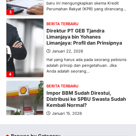
baru ini mengungkapkan skema Kredit
Perumahan Rakyat (KPR) yang dirancang…
3
BERITA TERBARU
Direktur PT GEB Tjandra
Limanjaya bin Yohanes
Limanjaya: Profil dan Prinsipnya
Januari 22, 2026
Hal yang harus ada pada seorang pebisnis
adalah prinsip dan pengetahuan. Jika
Anda adalah seorang…
4
BERITA TERBARU
Impor BBM Sudah Direstui,
Distribusi ke SPBU Swasta Sudah
Kembali Normal?
Januari 15, 2026
Pemerintah melalui Kementerian Energi
dan Sumber Daya Mineral (ESDM) telah
memberikan izin kepada operator SPBU…