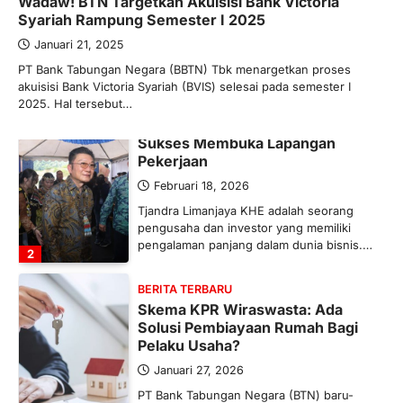
Wadaw! BTN Targetkan Akuisisi Bank Victoria
Ketegangan di Timur Tengah mulai
Syariah Rampung Semester I 2025
mengubah peta pasokan komoditas
global, termasuk pupuk. Di tengah
Januari 21, 2025
situasi…
PT Bank Tabungan Negara (BBTN) Tbk menargetkan proses
1
akuisisi Bank Victoria Syariah (BVIS) selesai pada semester I
2025. Hal tersebut…
BERITA TERBARU
Tjandra Limanjaya: Pengusaha
Sukses Membuka Lapangan
Pekerjaan
Februari 18, 2026
Tjandra Limanjaya KHE adalah seorang
pengusaha dan investor yang memiliki
pengalaman panjang dalam dunia bisnis.…
2
BERITA TERBARU
Skema KPR Wiraswasta: Ada
Solusi Pembiayaan Rumah Bagi
Pelaku Usaha?
Januari 27, 2026
PT Bank Tabungan Negara (BTN) baru-