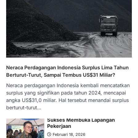
Ketegangan di Timur Tengah mulai
mengubah peta pasokan komoditas
global, termasuk pupuk. Di tengah
situasi…
1
BERITA TERBARU
Tjandra Limanjaya: Pengusaha
Sukses Membuka Lapangan
Pekerjaan
Februari 18, 2026
Neraca Perdagangan Indonesia Surplus Lima Tahun
Tjandra Limanjaya KHE adalah seorang
Berturut-Turut, Sampai Tembus US$31 Miliar?
pengusaha dan investor yang memiliki
Neraca perdagangan Indonesia kembali mencatatkan
pengalaman panjang dalam dunia bisnis.…
2
surplus yang signifikan pada tahun 2024, mencapai
angka US$31,0 miliar. Hal tersebut menandai surplus
BERITA TERBARU
berturut-turut…
Skema KPR Wiraswasta: Ada
Solusi Pembiayaan Rumah Bagi
Pelaku Usaha?
Januari 27, 2026
PT Bank Tabungan Negara (BTN) baru-