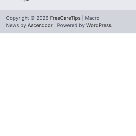
BERITA TERBARU
Skema KPR Wiraswasta: Ada
Copyright © 2026
FreeCareTips
| Macro
Solusi Pembiayaan Rumah Bagi
News by
Ascendoor
| Powered by
WordPress
.
Pelaku Usaha?
Januari 27, 2026
PT Bank Tabungan Negara (BTN) baru-
baru ini mengungkapkan skema Kredit
Perumahan Rakyat (KPR) yang dirancang…
3
BERITA TERBARU
Direktur PT GEB Tjandra
Limanjaya bin Yohanes
Limanjaya: Profil dan Prinsipnya
Januari 22, 2026
Hal yang harus ada pada seorang pebisnis
adalah prinsip dan pengetahuan. Jika
Anda adalah seorang…
4
BERITA TERBARU