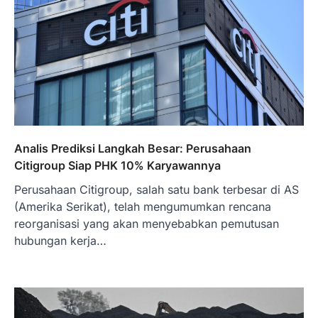
Januari 22, 2026
Hal yang harus ada pada seorang pebisnis
adalah prinsip dan pengetahuan. Jika
Anda adalah seorang…
4
BERITA TERBARU
Impor BBM Sudah Direstui,
Distribusi ke SPBU Swasta Sudah
Kembali Normal?
Analis Prediksi Langkah Besar: Perusahaan
Citigroup Siap PHK 10% Karyawannya
Januari 15, 2026
Pemerintah melalui Kementerian Energi
Perusahaan Citigroup, salah satu bank terbesar di AS
dan Sumber Daya Mineral (ESDM) telah
(Amerika Serikat), telah mengumumkan rencana
memberikan izin kepada operator SPBU…
5
reorganisasi yang akan menyebabkan pemutusan
hubungan kerja…
BERITA TERBARU
Banyak Negara Incar Urea RI,
Industri Pupuk Indonesia Kembali
Bergairah?
Maret 13, 2026