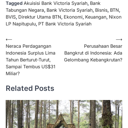
Tagged
Akuisisi Bank Victoria Syariah
,
Bank
Tabungan Negara
,
Bank Victoria Syariah
,
Bisnis
,
BTN
,
BVIS
,
Direktur Utama BTN
,
Ekonomi
,
Keuangan
,
Nixon
LP Napitupulu
,
PT Bank Victoria Syariah
Navigasi
⟵
⟶
Neraca Perdagangan
Perusahaan Besar
pos
Indonesia Surplus Lima
Bangkrut di Indonesia: Ada
Tahun Berturut-Turut,
Gelombang Kebangkrutan?
Sampai Tembus US$31
Miliar?
Related Posts