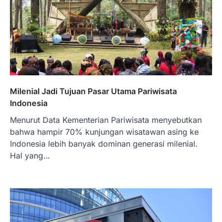
BERITA TERBARU
Milenial Jadi Tujuan Pasar Utama Pariwisata
Skema KPR Wiraswasta: Ada
Indonesia
Solusi Pembiayaan Rumah Bagi
Pelaku Usaha?
Menurut Data Kementerian Pariwisata menyebutkan
bahwa hampir 70% kunjungan wisatawan asing ke
Januari 27, 2026
Indonesia lebih banyak dominan generasi milenial.
PT Bank Tabungan Negara (BTN) baru-
Hal yang…
baru ini mengungkapkan skema Kredit
Perumahan Rakyat (KPR) yang dirancang…
3
BERITA TERBARU
Direktur PT GEB Tjandra
Limanjaya bin Yohanes
Limanjaya: Profil dan Prinsipnya