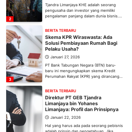
baru ini mengungkapkan skema Kredit
Perumahan Rakyat (KPR) yang dirancang…
3
BERITA TERBARU
Direktur PT GEB Tjandra
Limanjaya bin Yohanes
Limanjaya: Profil dan Prinsipnya
Januari 22, 2026
Hal yang harus ada pada seorang pebisnis
adalah prinsip dan pengetahuan. Jika
Anda adalah seorang…
4
BERITA TERBARU
Impor BBM Sudah Direstui,
Distribusi ke SPBU Swasta Sudah
Kembali Normal?
Januari 15, 2026
Pemerintah melalui Kementerian Energi
dan Sumber Daya Mineral (ESDM) telah
memberikan izin kepada operator SPBU…