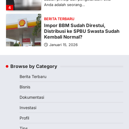
5
BERITA TERBARU
Banyak Negara Incar Urea RI,
Industri Pupuk Indonesia Kembali
Bergairah?
Maret 13, 2026
Ketegangan di Timur Tengah mulai
mengubah peta pasokan komoditas
global, termasuk pupuk. Di tengah
situasi…
Browse by Category
1
Berita Terbaru
BERITA TERBARU
Tjandra Limanjaya: Pengusaha
Bisnis
Sukses Membuka Lapangan
Pekerjaan
Dokumentasi
Februari 18, 2026
Investasi
Tjandra Limanjaya KHE adalah seorang
pengusaha dan investor yang memiliki
Profil
pengalaman panjang dalam dunia bisnis.…
2
Tips