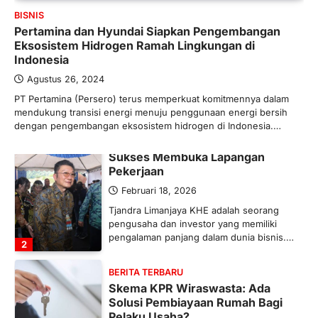
Bergairah?
BISNIS
Pertamina dan Hyundai Siapkan Pengembangan
Maret 13, 2026
Eksosistem Hidrogen Ramah Lingkungan di
Ketegangan di Timur Tengah mulai
Indonesia
mengubah peta pasokan komoditas
global, termasuk pupuk. Di tengah
Agustus 26, 2024
situasi…
PT Pertamina (Persero) terus memperkuat komitmennya dalam
1
mendukung transisi energi menuju penggunaan energi bersih
dengan pengembangan eksosistem hidrogen di Indonesia.…
BERITA TERBARU
Tjandra Limanjaya: Pengusaha
Sukses Membuka Lapangan
Pekerjaan
Februari 18, 2026
Tjandra Limanjaya KHE adalah seorang
pengusaha dan investor yang memiliki
pengalaman panjang dalam dunia bisnis.…
2
BERITA TERBARU
Skema KPR Wiraswasta: Ada
Solusi Pembiayaan Rumah Bagi
Pelaku Usaha?