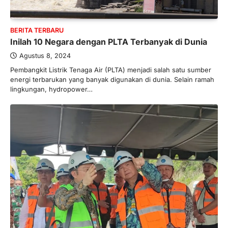
Januari 27, 2026
PT Bank Tabungan Negara (BTN) baru-
BERITA TERBARU
baru ini mengungkapkan skema Kredit
Inilah 10 Negara dengan PLTA Terbanyak di Dunia
Perumahan Rakyat (KPR) yang dirancang…
3
Agustus 8, 2024
BERITA TERBARU
Pembangkit Listrik Tenaga Air (PLTA) menjadi salah satu sumber
energi terbarukan yang banyak digunakan di dunia. Selain ramah
Direktur PT GEB Tjandra
lingkungan, hydropower…
Limanjaya bin Yohanes
Limanjaya: Profil dan Prinsipnya
Januari 22, 2026
Hal yang harus ada pada seorang pebisnis
adalah prinsip dan pengetahuan. Jika
Anda adalah seorang…
4
BERITA TERBARU
Impor BBM Sudah Direstui,
Distribusi ke SPBU Swasta Sudah
Kembali Normal?
Januari 15, 2026