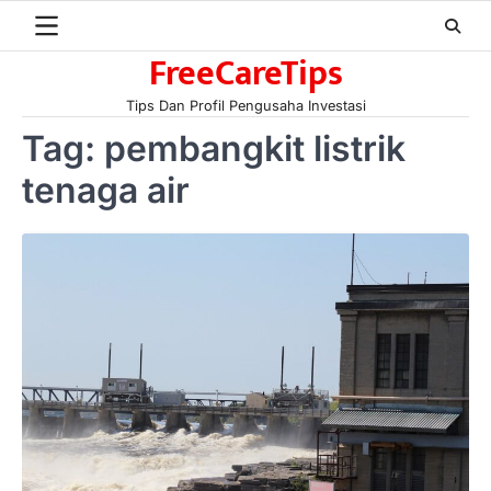
Skip
to
FreeCareTips
content
Tips Dan Profil Pengusaha Investasi
Tag:
pembangkit listrik
tenaga air
BERITA TERBARU
Skema KPR Wiraswasta: Ada
Solusi Pembiayaan Rumah Bagi
Pelaku Usaha?