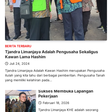
Pemerintah melalui Kementerian Energi
dan Sumber Daya Mineral (ESDM) telah
memberikan izin kepada operator SPBU…
5
BERITA TERBARU
Banyak Negara Incar Urea RI,
Industri Pupuk Indonesia Kembali
Bergairah?
BERITA TERBARU
Maret 13, 2026
Tjandra Limanjaya Adalah Pengusaha Sekaligus
Ketegangan di Timur Tengah mulai
Kawan Lama Hashim
mengubah peta pasokan komoditas
global, termasuk pupuk. Di tengah
Juli 24, 2024
situasi…
Tjandra Limanjaya Adalah Kawan Hashim merupakan Pengusaha
1
itulah yang kita tahu dari berbagai pemberitan. Pengusaha Tanah
yang memiliki kelahiran pada…
BERITA TERBARU
Tjandra Limanjaya: Pengusaha
Sukses Membuka Lapangan
Pekerjaan
Februari 18, 2026
Tjandra Limanjaya KHE adalah seorang