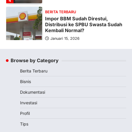
4
BERITA TERBARU
Impor BBM Sudah Direstui,
Distribusi ke SPBU Swasta Sudah
Kembali Normal?
Januari 15, 2026
Pemerintah melalui Kementerian Energi
dan Sumber Daya Mineral (ESDM) telah
memberikan izin kepada operator SPBU…
Browse by Category
5
Berita Terbaru
BERITA TERBARU
Banyak Negara Incar Urea RI,
Bisnis
Industri Pupuk Indonesia Kembali
Bergairah?
Dokumentasi
Maret 13, 2026
Investasi
Ketegangan di Timur Tengah mulai
mengubah peta pasokan komoditas
Profil
global, termasuk pupuk. Di tengah
Tips
situasi…
1