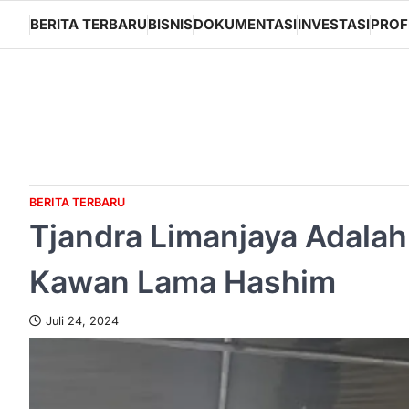
Skip
BERITA TERBARU
BISNIS
DOKUMENTASI
INVESTASI
PROF
to
content
BERITA TERBARU
Tjandra Limanjaya Adala
Kawan Lama Hashim
Juli 24, 2024