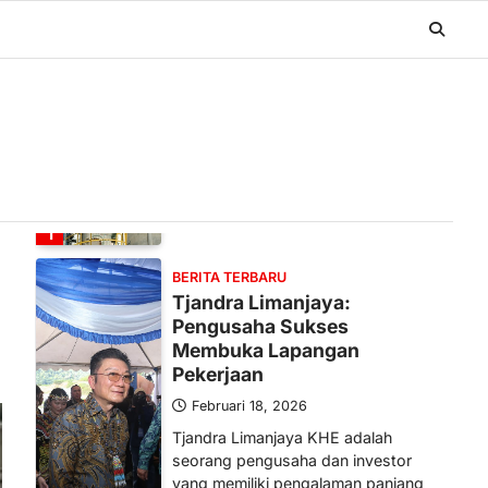
BERITA TERBARU
Banyak Negara Incar Urea RI,
Industri Pupuk Indonesia
Kembali Bergairah?
Maret 13, 2026
Ketegangan di Timur Tengah mulai
mengubah peta pasokan komoditas
global, termasuk pupuk. Di tengah
situasi…
1
BERITA TERBARU
Tjandra Limanjaya:
Pengusaha Sukses
Membuka Lapangan
Pekerjaan
Februari 18, 2026
Tjandra Limanjaya KHE adalah
seorang pengusaha dan investor
yang memiliki pengalaman panjang