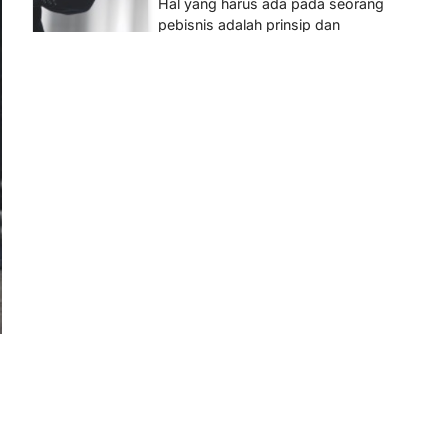
Hal yang harus ada pada seorang
pebisnis adalah prinsip dan
pengetahuan. Jika Anda adalah
seorang…
4
BERITA TERBARU
Impor BBM Sudah Direstui,
Distribusi ke SPBU Swasta
Sudah Kembali Normal?
Januari 15, 2026
Pemerintah melalui Kementerian
Energi dan Sumber Daya Mineral
(ESDM) telah memberikan izin
kepada operator SPBU…
5
BERITA TERBARU
Banyak Negara Incar Urea RI,
Industri Pupuk Indonesia
Kembali Bergairah?