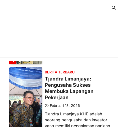
BERITA TERBARU
Banyak Negara Incar Urea RI,
Industri Pupuk Indonesia
Kembali Bergairah?
Maret 13, 2026
Ketegangan di Timur Tengah mulai
mengubah peta pasokan komoditas
global, termasuk pupuk. Di tengah
situasi…
1
BERITA TERBARU
Tjandra Limanjaya:
Pengusaha Sukses
Membuka Lapangan
Pekerjaan
Februari 18, 2026
Tjandra Limanjaya KHE adalah
seorang pengusaha dan investor
yang memiliki pengalaman panjang