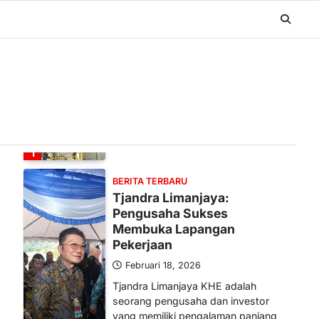
BERITA TERBARU
Banyak Negara Incar Urea RI,
Industri Pupuk Indonesia
Kembali Bergairah?
Maret 13, 2026
Ketegangan di Timur Tengah mulai
mengubah peta pasokan komoditas
global, termasuk pupuk. Di tengah
situasi…
1
BERITA TERBARU
Tjandra Limanjaya:
Pengusaha Sukses
Membuka Lapangan
Pekerjaan
Februari 18, 2026
Tjandra Limanjaya KHE adalah
seorang pengusaha dan investor
yang memiliki pengalaman panjang