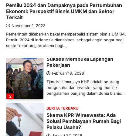
Pemilu 2024 dan Dampaknya pada Pertumbuhan
Maret 13, 2026
Ekonomi: Perspektif Bisnis UMKM dan Sektor
Ketegangan di Timur Tengah mulai
Terkait
mengubah peta pasokan komoditas
global, termasuk pupuk. Di tengah
November 1, 2023
situasi…
Pemerintah dikabarkan bakal memperbaiki sistem bisnis UMKM.
1
Pemilu 2024 di Indonesia diantisipasi sebagai angin segar bagi
sektor ekonomi, terutama bagi…
BERITA TERBARU
Tjandra Limanjaya: Pengusaha
Sukses Membuka Lapangan
Pekerjaan
Februari 18, 2026
Tjandra Limanjaya KHE adalah seorang
pengusaha dan investor yang memiliki
pengalaman panjang dalam dunia bisnis.…
2
BERITA TERBARU
Skema KPR Wiraswasta: Ada
Solusi Pembiayaan Rumah Bagi
Pelaku Usaha?
Januari 27, 2026