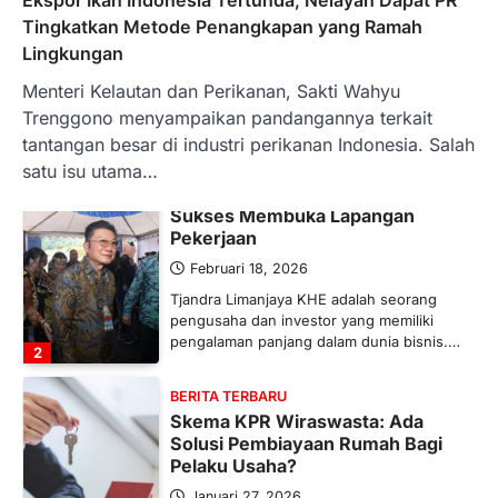
Maret 13, 2026
Tingkatkan Metode Penangkapan yang Ramah
Ketegangan di Timur Tengah mulai
Lingkungan
mengubah peta pasokan komoditas
Menteri Kelautan dan Perikanan, Sakti Wahyu
global, termasuk pupuk. Di tengah
situasi…
Trenggono menyampaikan pandangannya terkait
1
tantangan besar di industri perikanan Indonesia. Salah
satu isu utama…
BERITA TERBARU
Tjandra Limanjaya: Pengusaha
Sukses Membuka Lapangan
Pekerjaan
Februari 18, 2026
Tjandra Limanjaya KHE adalah seorang
pengusaha dan investor yang memiliki
pengalaman panjang dalam dunia bisnis.…
2
BERITA TERBARU
Skema KPR Wiraswasta: Ada
Solusi Pembiayaan Rumah Bagi
Pelaku Usaha?
Januari 27, 2026