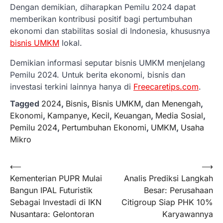
Dengan demikian, diharapkan Pemilu 2024 dapat
memberikan kontribusi positif bagi pertumbuhan
ekonomi dan stabilitas sosial di Indonesia, khususnya
bisnis UMKM
lokal.
Demikian informasi seputar bisnis UMKM menjelang
Pemilu 2024. Untuk berita ekonomi, bisnis dan
investasi terkini lainnya hanya di
Freecaretips.com
.
Tagged
2024
,
Bisnis
,
Bisnis UMKM
,
dan Menengah
,
Ekonomi
,
Kampanye
,
Kecil
,
Keuangan
,
Media Sosial
,
Pemilu 2024
,
Pertumbuhan Ekonomi
,
UMKM
,
Usaha
Mikro
Navigasi
⟵
⟶
Kementerian PUPR Mulai
Analis Prediksi Langkah
pos
Bangun IPAL Futuristik
Besar: Perusahaan
Sebagai Investadi di IKN
Citigroup Siap PHK 10%
Nusantara: Gelontoran
Karyawannya