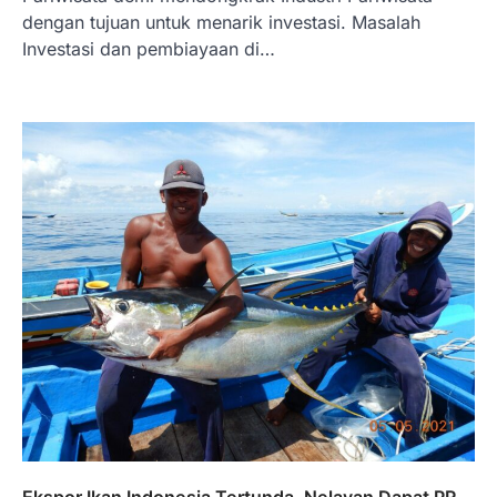
Limanjaya bin Yohanes
dengan tujuan untuk menarik investasi. Masalah
Limanjaya: Profil dan Prinsipnya
Investasi dan pembiayaan di…
Januari 22, 2026
Hal yang harus ada pada seorang pebisnis
adalah prinsip dan pengetahuan. Jika
Anda adalah seorang…
4
BERITA TERBARU
Impor BBM Sudah Direstui,
Distribusi ke SPBU Swasta Sudah
Kembali Normal?
Januari 15, 2026
Pemerintah melalui Kementerian Energi
dan Sumber Daya Mineral (ESDM) telah
memberikan izin kepada operator SPBU…
5
BERITA TERBARU
Banyak Negara Incar Urea RI,
Industri Pupuk Indonesia Kembali
Bergairah?
Ekspor Ikan Indonesia Tertunda, Nelayan Dapat PR