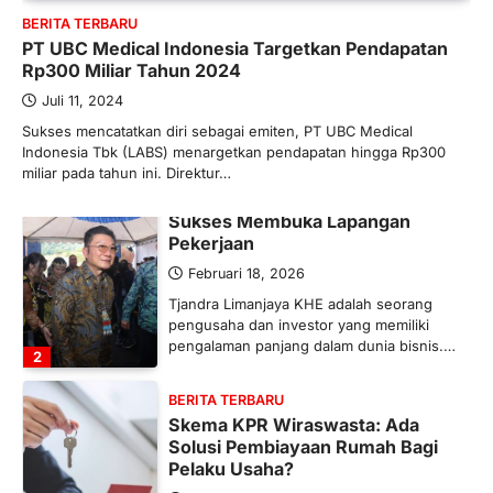
BERITA TERBARU
Maret 13, 2026
PT UBC Medical Indonesia Targetkan Pendapatan
Ketegangan di Timur Tengah mulai
Rp300 Miliar Tahun 2024
mengubah peta pasokan komoditas
global, termasuk pupuk. Di tengah
Juli 11, 2024
situasi…
Sukses mencatatkan diri sebagai emiten, PT UBC Medical
1
Indonesia Tbk (LABS) menargetkan pendapatan hingga Rp300
miliar pada tahun ini. Direktur…
BERITA TERBARU
Tjandra Limanjaya: Pengusaha
Sukses Membuka Lapangan
Pekerjaan
Februari 18, 2026
Tjandra Limanjaya KHE adalah seorang
pengusaha dan investor yang memiliki
pengalaman panjang dalam dunia bisnis.…
2
BERITA TERBARU
Skema KPR Wiraswasta: Ada
Solusi Pembiayaan Rumah Bagi
Pelaku Usaha?