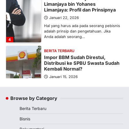
Limanjaya bin Yohanes
Limanjaya: Profil dan Prinsipnya
Januari 22, 2026
Hal yang harus ada pada seorang pebisnis
adalah prinsip dan pengetahuan. Jika
Anda adalah seorang…
4
BERITA TERBARU
Impor BBM Sudah Direstui,
Distribusi ke SPBU Swasta Sudah
Kembali Normal?
Januari 15, 2026
Pemerintah melalui Kementerian Energi
dan Sumber Daya Mineral (ESDM) telah
memberikan izin kepada operator SPBU…
Browse by Category
5
Berita Terbaru
BERITA TERBARU
Banyak Negara Incar Urea RI,
Bisnis
Industri Pupuk Indonesia Kembali
Bergairah?