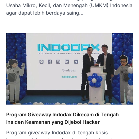
Usaha Mikro, Kecil, dan Menengah (UMKM) Indonesia
agar dapat lebih berdaya saing…
BERITA TERBARU
Skema KPR Wiraswasta: Ada
Solusi Pembiayaan Rumah Bagi
Pelaku Usaha?
Januari 27, 2026
PT Bank Tabungan Negara (BTN) baru-
baru ini mengungkapkan skema Kredit
Perumahan Rakyat (KPR) yang dirancang…
3
BERITA TERBARU
Direktur PT GEB Tjandra
Limanjaya bin Yohanes
Limanjaya: Profil dan Prinsipnya
Januari 22, 2026
Program Giveaway Indodax Dikecam di Tengah
Hal yang harus ada pada seorang pebisnis
Insiden Keamanan yang Dijebol Hacker
adalah prinsip dan pengetahuan. Jika
Program giveaway Indodax di tengah krisis
Anda adalah seorang…
4