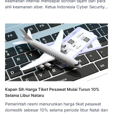
keamanan internal mendapat sorotan tajam dari para
ahli keamanan siber. Ketua Indonesia Cyber Security…
BERITA TERBARU
Impor BBM Sudah Direstui,
Distribusi ke SPBU Swasta Sudah
Kembali Normal?
Januari 15, 2026
Pemerintah melalui Kementerian Energi
dan Sumber Daya Mineral (ESDM) telah
memberikan izin kepada operator SPBU…
5
BERITA TERBARU
Banyak Negara Incar Urea RI,
Industri Pupuk Indonesia Kembali
Bergairah?
Maret 13, 2026
Ketegangan di Timur Tengah mulai
Kapan Sih Harga Tiket Pesawat Mulai Turun 10%
mengubah peta pasokan komoditas
Selama Libur Nataru
global, termasuk pupuk. Di tengah
situasi…
Pemerintah resmi menurunkan harga tiket pesawat
1
domestik sebesar 10% selama periode libur Natal dan