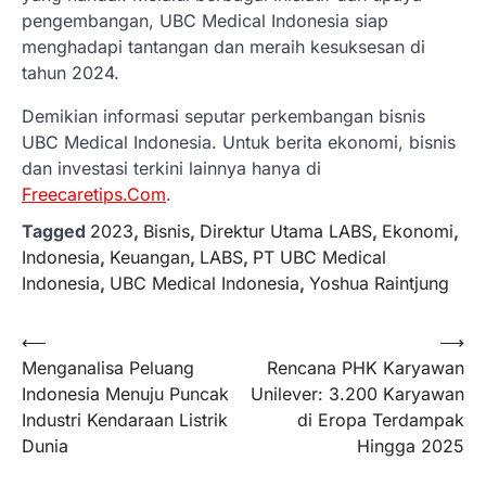
pengembangan, UBC Medical Indonesia siap
menghadapi tantangan dan meraih kesuksesan di
tahun 2024.
Demikian informasi seputar perkembangan bisnis
UBC Medical Indonesia. Untuk berita ekonomi, bisnis
dan investasi terkini lainnya hanya di
Freecaretips.Com
.
Tagged
2023
,
Bisnis
,
Direktur Utama LABS
,
Ekonomi
,
Indonesia
,
Keuangan
,
LABS
,
PT UBC Medical
Indonesia
,
UBC Medical Indonesia
,
Yoshua Raintjung
Navigasi
⟵
⟶
Menganalisa Peluang
Rencana PHK Karyawan
pos
Indonesia Menuju Puncak
Unilever: 3.200 Karyawan
Industri Kendaraan Listrik
di Eropa Terdampak
Dunia
Hingga 2025