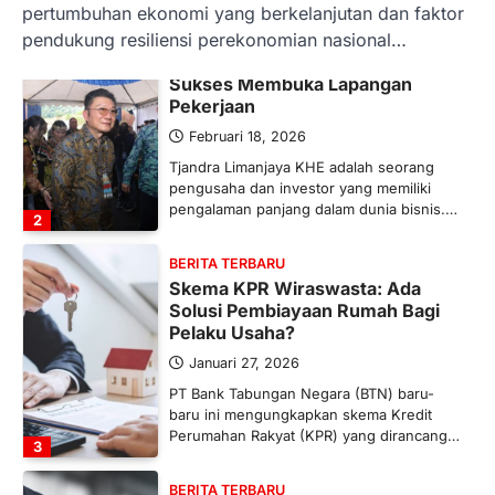
pertumbuhan ekonomi yang berkelanjutan dan faktor
pendukung resiliensi perekonomian nasional…
BERITA TERBARU
Tjandra Limanjaya: Pengusaha
Sukses Membuka Lapangan
Pekerjaan
Februari 18, 2026
Tjandra Limanjaya KHE adalah seorang
pengusaha dan investor yang memiliki
pengalaman panjang dalam dunia bisnis.…
2
BERITA TERBARU
Skema KPR Wiraswasta: Ada
Solusi Pembiayaan Rumah Bagi
Pelaku Usaha?
Januari 27, 2026
PT Bank Tabungan Negara (BTN) baru-
baru ini mengungkapkan skema Kredit
Perumahan Rakyat (KPR) yang dirancang…
3
BERITA TERBARU