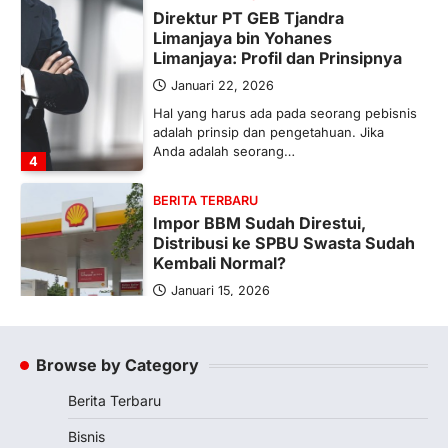
Direktur PT GEB Tjandra
Limanjaya bin Yohanes
Limanjaya: Profil dan Prinsipnya
Januari 22, 2026
Hal yang harus ada pada seorang pebisnis
adalah prinsip dan pengetahuan. Jika
Anda adalah seorang…
4
BERITA TERBARU
Impor BBM Sudah Direstui,
Distribusi ke SPBU Swasta Sudah
Kembali Normal?
Januari 15, 2026
Pemerintah melalui Kementerian Energi
dan Sumber Daya Mineral (ESDM) telah
memberikan izin kepada operator SPBU…
Browse by Category
5
Berita Terbaru
BERITA TERBARU
Banyak Negara Incar Urea RI,
Bisnis