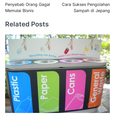
Penyebab Orang Gagal
Cara Sukses Pengolahan
pos
Memulai Bisnis
Sampah di Jepang
Related Posts
BERITA TERBARU
Skema KPR Wiraswasta: Ada
Solusi Pembiayaan Rumah Bagi
Pelaku Usaha?
Januari 27, 2026
PT Bank Tabungan Negara (BTN) baru-
baru ini mengungkapkan skema Kredit
Perumahan Rakyat (KPR) yang dirancang…
3
BERITA TERBARU
Direktur PT GEB Tjandra