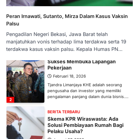
Maret 13, 2026
Ketegangan di Timur Tengah mulai
Peran Irnawati, Sutanto, Mirza Dalam Kasus Vaksin
mengubah peta pasokan komoditas
Palsu
global, termasuk pupuk. Di tengah
situasi…
Pengadilan Negeri Bekasi, Jawa Barat telah
1
manjatuhkan vonis terhadap lima terdakwa serta 19
terdakwa kasus vaksin palsu. Kepala Humas PN…
BERITA TERBARU
Tjandra Limanjaya: Pengusaha
Sukses Membuka Lapangan
Pekerjaan
Februari 18, 2026
Tjandra Limanjaya KHE adalah seorang
pengusaha dan investor yang memiliki
pengalaman panjang dalam dunia bisnis.…
2
BERITA TERBARU
Skema KPR Wiraswasta: Ada
Solusi Pembiayaan Rumah Bagi
Pelaku Usaha?