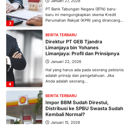
Januari 27, 2026
PT Bank Tabungan Negara (BTN) baru-
baru ini mengungkapkan skema Kredit
Perumahan Rakyat (KPR) yang dirancang…
3
BERITA TERBARU
Direktur PT GEB Tjandra
Limanjaya bin Yohanes
Limanjaya: Profil dan Prinsipnya
Januari 22, 2026
Hal yang harus ada pada seorang pebisnis
adalah prinsip dan pengetahuan. Jika
Anda adalah seorang…
4
BERITA TERBARU
Impor BBM Sudah Direstui,
Distribusi ke SPBU Swasta Sudah
Kembali Normal?
Januari 15, 2026
Pemerintah melalui Kementerian Energi