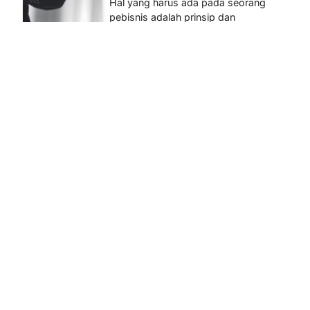
Hal yang harus ada pada seorang
pebisnis adalah prinsip dan
pengetahuan. Jika Anda adalah
seorang…
4
BERITA TERBARU
Impor BBM Sudah Direstui,
Distribusi ke SPBU Swasta
Sudah Kembali Normal?
Januari 15, 2026
Pemerintah melalui Kementerian
Energi dan Sumber Daya Mineral
(ESDM) telah memberikan izin
kepada operator SPBU…
5
i
BERITA TERBARU
Banyak Negara Incar Urea RI,
Industri Pupuk Indonesia
Kembali Bergairah?