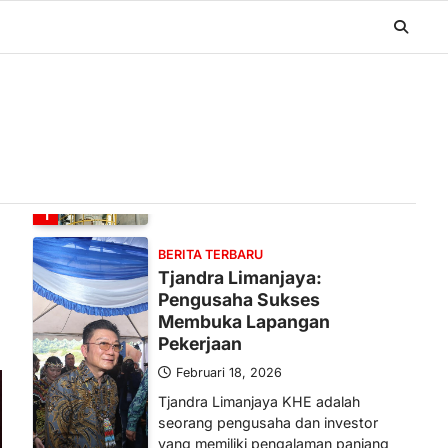
BERITA TERBARU
Banyak Negara Incar Urea RI,
Industri Pupuk Indonesia
Kembali Bergairah?
Maret 13, 2026
Ketegangan di Timur Tengah mulai
mengubah peta pasokan komoditas
global, termasuk pupuk. Di tengah
situasi…
1
BERITA TERBARU
Tjandra Limanjaya:
Pengusaha Sukses
Membuka Lapangan
Pekerjaan
Februari 18, 2026
Tjandra Limanjaya KHE adalah
seorang pengusaha dan investor
yang memiliki pengalaman panjang