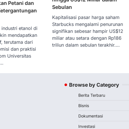
an Petani dan
Sebulan
Ketergantungan
Kapitalisasi pasar harga saham
Starbucks mengalami penurunan
ndustri etanol di
signifikan sebesar hampir US$12
akin mendapatkan
miliar atau setara dengan Rp186
f, terutama dari
triliun dalam sebulan terakhir.…
isi dan praktisi
m Universitas
a…
Browse by Category
Berita Terbaru
Bisnis
Dokumentasi
Investasi