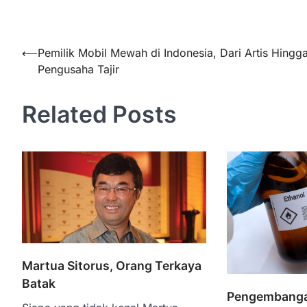
Navigasi
⟵
Pemilik Mobil Mewah di Indonesia, Dari Artis Hingg
Pengusaha Tajir
pos
Related Posts
Martua Sitorus, Orang Terkaya
Batak
Pengembangan