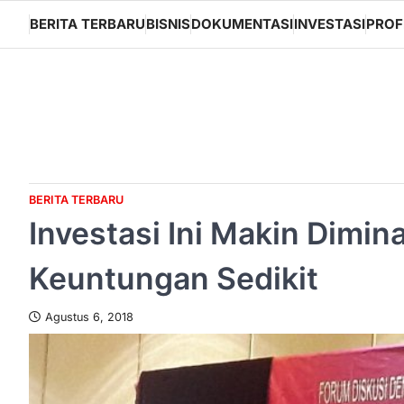
Skip
BERITA TERBARU
BISNIS
DOKUMENTASI
INVESTASI
PROF
to
content
BERITA TERBARU
Investasi Ini Makin Dimin
Keuntungan Sedikit
Agustus 6, 2018