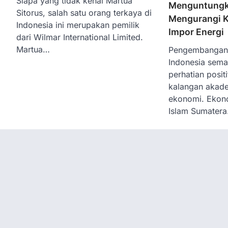
Siapa yang tidak kenal Martua
Menguntungk
Sitorus, salah satu orang terkaya di
Mengurangi 
Indonesia ini merupakan pemilik
Impor Energi
dari Wilmar International Limited.
Martua…
Pengembangan i
Indonesia sem
perhatian positi
kalangan akadem
ekonomi. Ekono
Islam Sumater